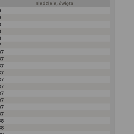
niedziele, święta
9
9
8
8
8
7
37
37
37
37
37
37
37
37
37
37
38
38