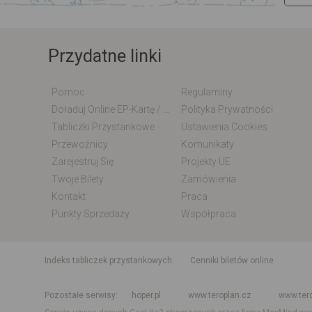
Przydatne linki
Pomoc
Regulaminy
Doładuj Online EP-Kartę / EM-Kartę
Polityka Prywatności
Tabliczki Przystankowe
Ustawienia Cookies
Przewoźnicy
Komunikaty
Zarejestruj Się
Projekty UE
Twoje Bilety
Zamówienia
Kontakt
Praca
Punkty Sprzedaży
Współpraca
indeks tabliczek przystankowych
Cenniki biletów online
Rozkład jazdy krajowy i międzynarodowy
Rozkład jazdy autobusó
Pozostałe serwisy
hoper.pl
www.teroplan.cz
www.ter