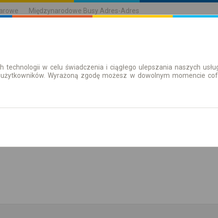
karowe
Międzynarodowe Busy Adres-Adres
h technologii w celu świadczenia i ciągłego ulepszania naszych us
| Bilety
Bilety okresowe
 użytkowników. Wyrażoną zgodę możesz w dowolnym momencie cofną
aż rozkład