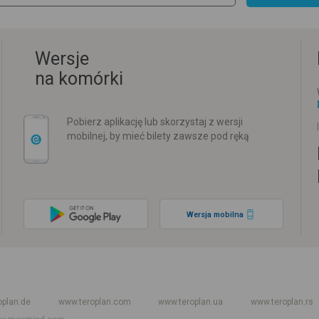
Wersje
na komórki
Pobierz aplikację lub skorzystaj z wersji
mobilnej, by mieć bilety zawsze pod ręką
Wersja mobilna
w
Rozkład jazdy PKP
Rozkład jazdy autokarów międzynarodowych
Rozkła
oplan.de
www.teroplan.com
www.teroplan.ua
www.teroplan.rs