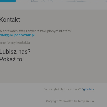
Kontakt
W sprawach związanych z zakupionym biletem:
bilety@e-podroznik.pl
Inne formy kontaktu
Lubisz nas?
Pokaż to!
Zauważyłeś błąd na stronie?
Zgłoś to
d jazdy komunikacji miejskiej
Rozkład jazdy busów od adresu-adresu
Copyright 2006-2026 by Teroplan S.A.