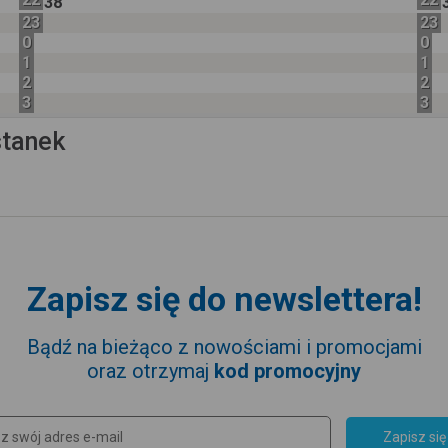
38
23
23
0
0
1
1
2
2
3
3
stanek
Zapisz się do newslettera!
Bądź na bieżąco z nowościami i promocjami
oraz otrzymaj
kod promocyjny
Zapisz się