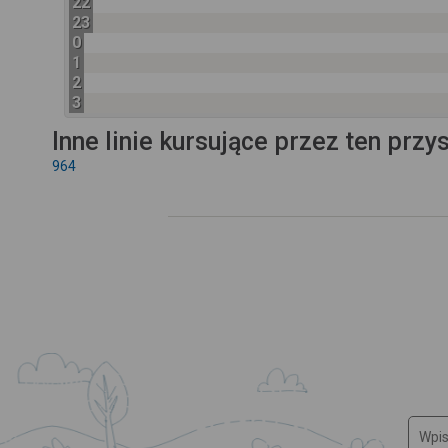
22
23
0
1
2
3
Inne linie kursujące przez ten przy
964