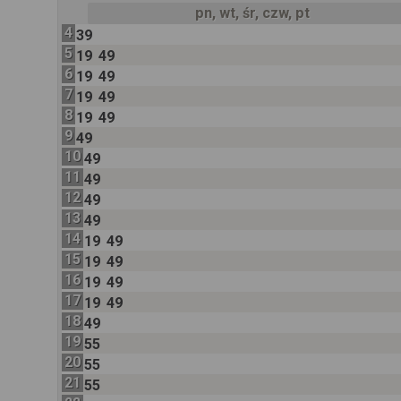
pn, wt, śr, czw, pt
4
39
5
19
49
6
19
49
7
19
49
8
19
49
9
49
10
49
11
49
12
49
13
49
14
19
49
15
19
49
16
19
49
17
19
49
18
49
19
55
20
55
21
55