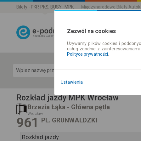
Bilety - PKP, PKS, BUSY i MPK
Międzynarodowe Bilety Auto
Zezwól na cookies
Używamy plików cookies i podobnyc
Rozkład Jazdy 
usług zgodnie z zainteresowaniami
Polityce prywatności
.
Pok
Ustawienia
Rozkład jazdy MPK Wrocław
Brzezia Łąka - Główna pętla
Wrocław
961
PL. GRUNWALDZKI
Rozkład jazdy