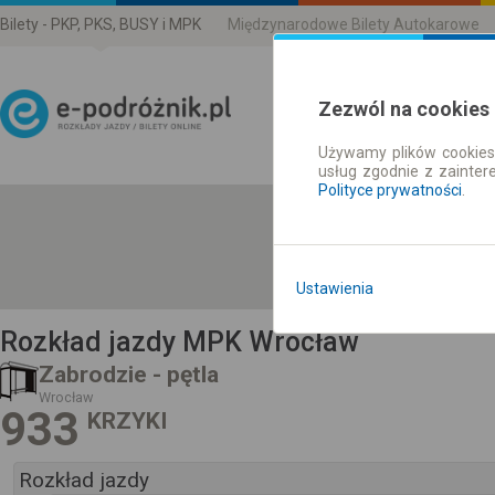
Bilety - PKP, PKS, BUSY i MPK
Międzynarodowe Bilety Autokarowe
Zezwól na cookies
Używamy plików cookies 
Rozkład Jazdy | Bilety
usług zgodnie z zainte
Polityce prywatności
.
Ustawienia
Rozkład jazdy MPK Wrocław
Zabrodzie - pętla
Wrocław
933
KRZYKI
Rozkład jazdy