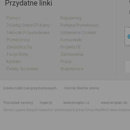
Przydatne linki
Pomoc
Regulaminy
Doładuj Online EP-Kartę / EM-Kartę
Polityka Prywatności
Tabliczki Przystankowe
Ustawienia Cookies
Przewoźnicy
Komunikaty
Zarejestruj Się
Projekty UE
Twoje Bilety
Zamówienia
Kontakt
Praca
Punkty Sprzedaży
Współpraca
indeks tabliczek przystankowych
Cenniki biletów online
Rozkład jazdy krajowy i międzynarodowy
Rozkład jazdy autobusów
Rozk
Pozostałe serwisy
hoper.pl
www.teroplan.cz
www.teroplan.de
Serwis używa danych GeoLite2 stworzonych przez firmę MaxMind
www.maxmi