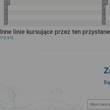
23
23
0
0
1
1
2
2
3
3
Inne linie kursujące przez ten przystan
112
,
612
Z
Bą