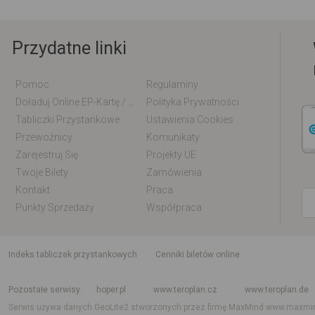
Przydatne linki
Pomoc
Regulaminy
Doładuj Online EP-Kartę / EM-Kartę
Polityka Prywatności
Tabliczki Przystankowe
Ustawienia Cookies
Przewoźnicy
Komunikaty
Zarejestruj Się
Projekty UE
Twoje Bilety
Zamówienia
Kontakt
Praca
Punkty Sprzedaży
Współpraca
indeks tabliczek przystankowych
Cenniki biletów online
Rozkład jazdy krajowy i międzynarodowy
Rozkład jazdy autobusów
Rozk
Pozostałe serwisy
hoper.pl
www.teroplan.cz
www.teroplan.de
Serwis używa danych GeoLite2 stworzonych przez firmę MaxMind
www.maxmi