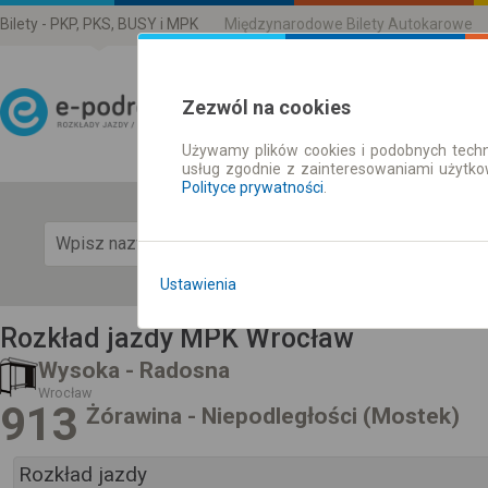
Bilety - PKP, PKS, BUSY i MPK
Międzynarodowe Bilety Autokarowe
Zezwól na cookies
Używamy plików cookies i podobnych techn
Rozkład Jazdy | Bilety
usług zgodnie z zainteresowaniami użytk
Polityce prywatności
.
Pok
Ustawienia
Rozkład jazdy MPK Wrocław
Wysoka - Radosna
Wrocław
913
Żórawina - Niepodległości (Mostek)
Rozkład jazdy