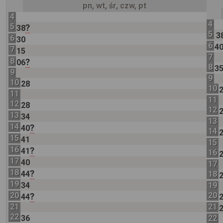
pn, wt, śr, czw, pt
4
4
5
?
38
5
3
6
30
6
4
7
15
7
8
?
06
8
3
9
9
10
28
10
11
11
12
28
12
13
34
13
14
?
40
14
15
41
15
16
?
41
16
17
40
17
18
?
44
18
19
34
19
20
20
?
44
21
21
22
36
22