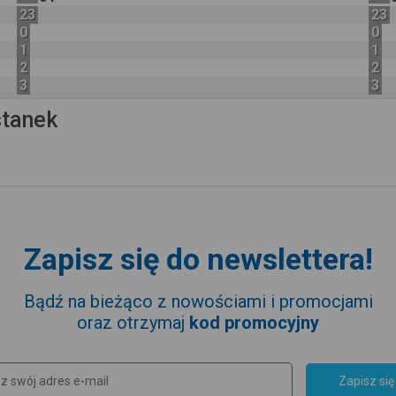
23
23
0
0
1
1
2
2
3
3
stanek
Zapisz się do newslettera!
Bądź na bieżąco z nowościami i promocjami
oraz otrzymaj
kod promocyjny
Zapisz się