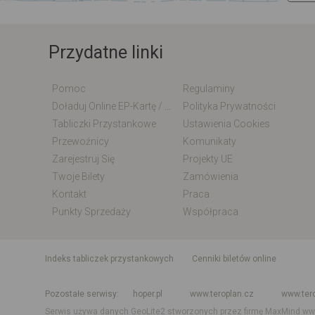
Przydatne linki
Pomoc
Regulaminy
Doładuj Online EP-Kartę / EM-Kartę
Polityka Prywatności
Tabliczki Przystankowe
Ustawienia Cookies
Przewoźnicy
Komunikaty
Zarejestruj Się
Projekty UE
Twoje Bilety
Zamówienia
Kontakt
Praca
Punkty Sprzedaży
Współpraca
indeks tabliczek przystankowych
Cenniki biletów online
Rozkład jazdy krajowy i międzynarodowy
Rozkład jazdy autobusó
Pozostałe serwisy
hoper.pl
www.teroplan.cz
www.ter
Serwis używa danych GeoLite2 stworzonych przez firmę MaxMind
ww