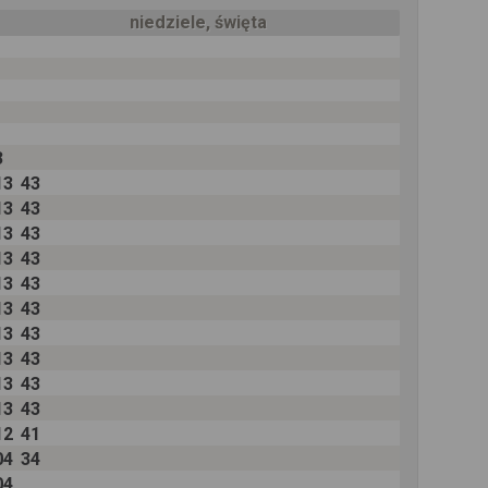
niedziele, święta
3
13
43
13
43
13
43
13
43
13
43
13
43
13
43
13
43
13
43
13
43
12
41
04
34
04