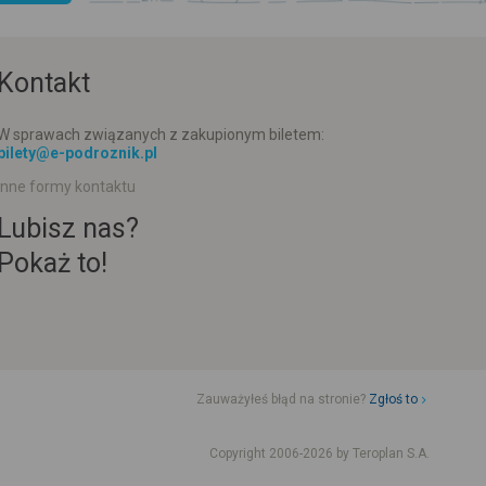
Kontakt
W sprawach związanych z zakupionym biletem:
bilety@e-podroznik.pl
Inne formy kontaktu
Lubisz nas?
Pokaż to!
Zauważyłeś błąd na stronie?
Zgłoś to
d jazdy komunikacji miejskiej
Rozkład jazdy busów od adresu-adresu
Copyright 2006-2026 by Teroplan S.A.