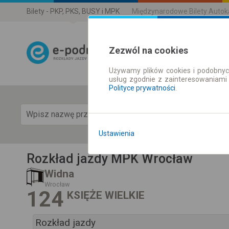
Bilety - PKP, PKS, BUSY i MPK
Międzynarodowe Bilety Auto
Zezwól na cookies
Używamy plików cookies i podobnyc
Rozkład Jazdy 
usług zgodnie z zainteresowaniami
Polityce prywatności
.
Pok
Ustawienia
Rozkład jazdy MPK Wrocław
Widna
Wrocław
124
KSIĘŻE WIELKIE
Rozkład jazdy