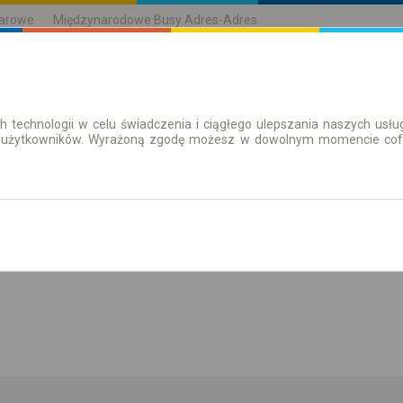
karowe
Międzynarodowe Busy Adres-Adres
h technologii w celu świadczenia i ciągłego ulepszania naszych us
| Bilety
Bilety okresowe
 użytkowników. Wyrażoną zgodę możesz w dowolnym momencie cofną
aż rozkład