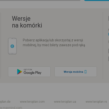
Wersje
na komórki
Pobierz aplikację lub skorzystaj z wersji
mobilnej, by mieć bilety zawsze pod ręką
Wersja mobilna
w
Rozkład jazdy PKP
Rozkład jazdy autokarów międzynarodowych
Rozkła
oplan.de
www.teroplan.com
www.teroplan.ua
www.teroplan.rs
w.maxmind.com