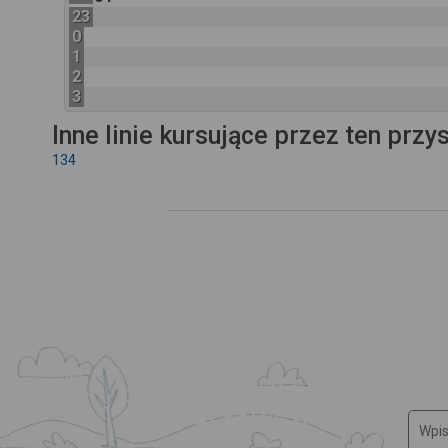
23
0
1
2
3
Inne linie kursujące przez ten przy
134