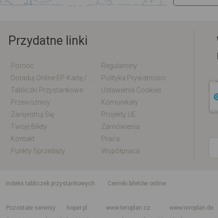
Przydatne linki
Pomoc
Regulaminy
Doładuj Online EP-Kartę / EM-Kartę
Polityka Prywatności
Tabliczki Przystankowe
Ustawienia Cookies
Przewoźnicy
Komunikaty
Zarejestruj Się
Projekty UE
Twoje Bilety
Zamówienia
Kontakt
Praca
Punkty Sprzedaży
Współpraca
indeks tabliczek przystankowych
Cenniki biletów online
Rozkład jazdy krajowy i międzynarodowy
Rozkład jazdy autobusów
Rozk
Pozostałe serwisy
hoper.pl
www.teroplan.cz
www.teroplan.de