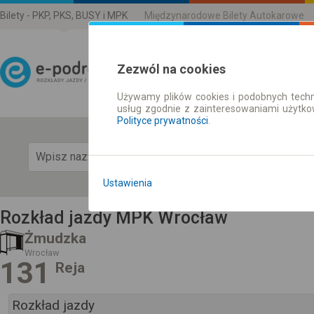
Bilety - PKP, PKS, BUSY i MPK
Międzynarodowe Bilety Autokarowe
Zezwól na cookies
Używamy plików cookies i podobnych techn
Rozkład Jazdy | Bilety
usług zgodnie z zainteresowaniami użytk
Polityce prywatności
.
Pok
Ustawienia
Rozkład jazdy MPK Wrocław
Żmudzka
Wrocław
131
Reja
Rozkład jazdy