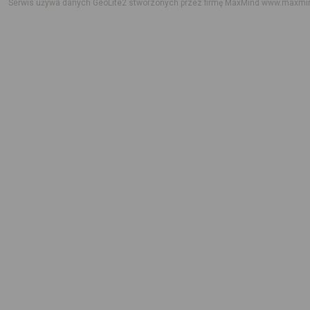
Serwis używa danych GeoLite2 stworzonych przez firmę MaxMind
www.maxmi