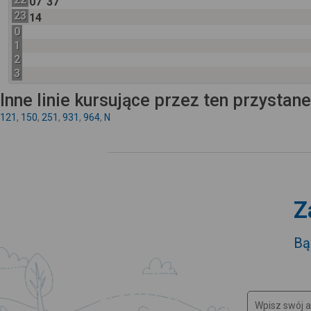
07
37
23
14
0
1
2
3
Inne linie kursujące przez ten przystan
121
,
150
,
251
,
931
,
964
,
N
Z
Bą