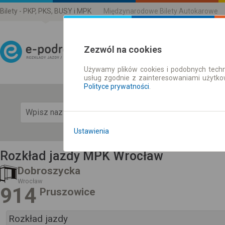
Bilety - PKP, PKS, BUSY i MPK
Międzynarodowe Bilety Autokarowe
Zezwól na cookies
Używamy plików cookies i podobnych techn
Rozkład Jazdy | Bilety
usług zgodnie z zainteresowaniami użytk
Polityce prywatności
.
Pok
Ustawienia
Rozkład jazdy MPK Wrocław
Dobroszycka
Wrocław
914
Pruszowice
Rozkład jazdy