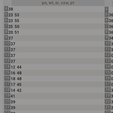
pn, wt, śr, czw, pt
4
38
4
5
5
23
53
3
6
6
23
55
3
7
7
25
50
3
8
8
20
51
3
9
9
37
3
10
10
37
11
11
37
12
12
37
13
13
37
14
14
12
44
15
15
16
48
16
16
18
48
17
17
17
45
18
18
14
42
19
19
41
20
20
39
21
21
39
22
22