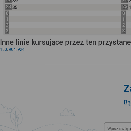
39
23
23
35
0
0
1
1
2
2
3
3
Inne linie kursujące przez ten przystan
150
,
904
,
924
Z
Bą