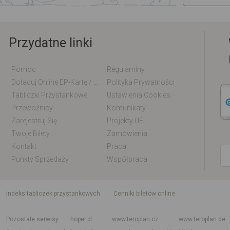
Przydatne linki
Pomoc
Regulaminy
Doładuj Online EP-Kartę / EM-Kartę
Polityka Prywatności
Tabliczki Przystankowe
Ustawienia Cookies
Przewoźnicy
Komunikaty
Zarejestruj Się
Projekty UE
Twoje Bilety
Zamówienia
Kontakt
Praca
Punkty Sprzedaży
Współpraca
indeks tabliczek przystankowych
Cenniki biletów online
Rozkład jazdy krajowy i międzynarodowy
Rozkład jazdy autobusów
Rozk
Pozostałe serwisy
hoper.pl
www.teroplan.cz
www.teroplan.de