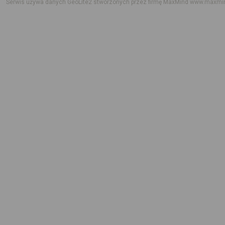
Serwis używa danych GeoLite2 stworzonych przez firmę MaxMind
www.maxmi