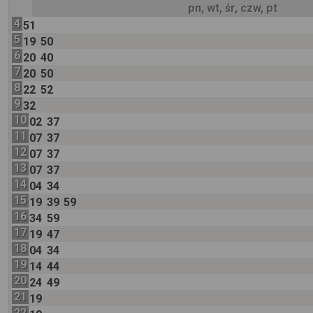
pn, wt, śr, czw, pt
4
51
5
19
50
6
20
40
7
20
50
8
22
52
9
32
10
02
37
11
07
37
12
07
37
13
07
37
14
04
34
15
19
39
59
16
34
59
17
19
47
18
04
34
19
14
44
20
24
49
21
19
22