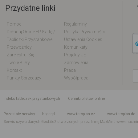
Przydatne linki
Pomoc
Regulaminy
Doładuj Online EP-Kartę / EM-Kartę
Polityka Prywatności
Tabliczki Przystankowe
Ustawienia Cookies
Przewoźnicy
Komunikaty
Zarejestruj Się
Projekty UE
Twoje Bilety
Zamówienia
Kontakt
Praca
Punkty Sprzedaży
Współpraca
indeks tabliczek przystankowych
Cenniki biletów online
Rozkład jazdy krajowy i międzynarodowy
Rozkład jazdy autobusów
Rozk
Pozostałe serwisy
hoper.pl
www.teroplan.cz
www.teroplan.de
Serwis używa danych GeoLite2 stworzonych przez firmę MaxMind
www.maxmi