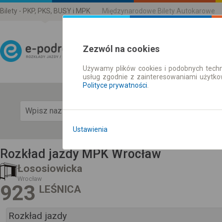
Bilety - PKP, PKS, BUSY i MPK
Międzynarodowe Bilety Autokarowe
Zezwól na cookies
Używamy plików cookies i podobnych techn
Rozkład Jazdy | Bilety
usług zgodnie z zainteresowaniami użytk
Polityce prywatności
.
Pok
Ustawienia
Rozkład jazdy MPK Wrocław
Łososiowicka
Wrocław
923
LEŚNICA
Rozkład jazdy