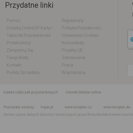
Przydatne linki
Pomoc
Regulaminy
Doładuj Online EP-Kartę / EM-Kartę
Polityka Prywatności
Tabliczki Przystankowe
Ustawienia Cookies
Przewoźnicy
Komunikaty
Zarejestruj Się
Projekty UE
Twoje Bilety
Zamówienia
Kontakt
Praca
Punkty Sprzedaży
Współpraca
indeks tabliczek przystankowych
Cenniki biletów online
Rozkład jazdy krajowy i międzynarodowy
Rozkład jazdy autobusów
Rozk
Pozostałe serwisy
hoper.pl
www.teroplan.cz
www.teroplan.de
Serwis używa danych GeoLite2 stworzonych przez firmę MaxMind
www.maxmi