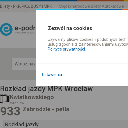
Bilety - PKP, PKS, BUSY i MPK
Międzynarodowe Bilety Autokarowe
Zezwól na cookies
Używamy plików cookies i podobnych techn
Rozkład Jazdy | Bilety
usług zgodnie z zainteresowaniami użytk
Polityce prywatności
.
Pok
Ustawienia
Rozkład jazdy MPK Wrocław
Kwiatkowskiego
Wrocław
933
Zabrodzie - pętla
Rozkład jazdy