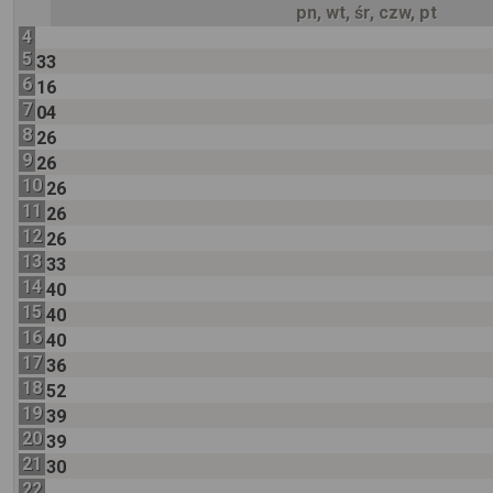
pn, wt, śr, czw, pt
4
5
33
6
16
7
04
8
26
9
26
10
26
11
26
12
26
13
33
14
40
15
40
16
40
17
36
18
52
19
39
20
39
21
30
22