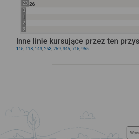
23
26
0
1
2
3
Inne linie kursujące przez ten przy
115
,
118
,
143
,
253
,
259
,
345
,
715
,
955