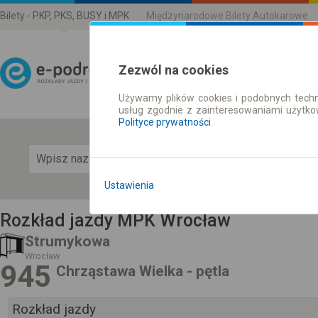
Bilety - PKP, PKS, BUSY i MPK
Międzynarodowe Bilety Autokarowe
Zezwól na cookies
Używamy plików cookies i podobnych techn
Rozkład Jazdy | Bilety
usług zgodnie z zainteresowaniami użytk
Polityce prywatności
.
Pok
Ustawienia
Rozkład jazdy MPK Wrocław
Strumykowa
Wrocław
945
Chrząstawa Wielka - pętla
Rozkład jazdy