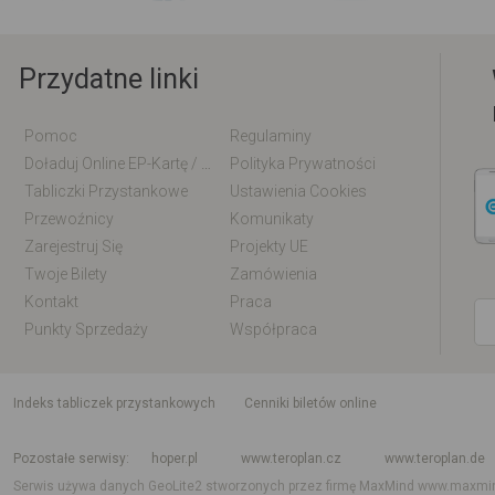
Przydatne linki
Pomoc
Regulaminy
Doładuj Online EP-Kartę / EM-Kartę
Polityka Prywatności
Tabliczki Przystankowe
Ustawienia Cookies
Przewoźnicy
Komunikaty
Zarejestruj Się
Projekty UE
Twoje Bilety
Zamówienia
Kontakt
Praca
Punkty Sprzedaży
Współpraca
indeks tabliczek przystankowych
Cenniki biletów online
Rozkład jazdy krajowy i międzynarodowy
Rozkład jazdy autobusów
Rozk
Pozostałe serwisy
hoper.pl
www.teroplan.cz
www.teroplan.de
Serwis używa danych GeoLite2 stworzonych przez firmę MaxMind
www.maxmi