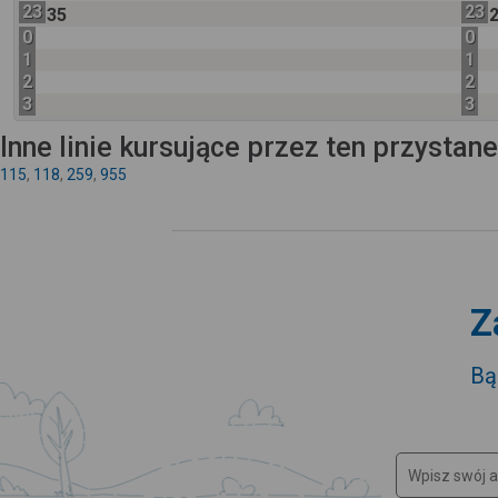
23
23
35
0
0
1
1
2
2
3
3
Inne linie kursujące przez ten przystan
115
,
118
,
259
,
955
Z
Bą