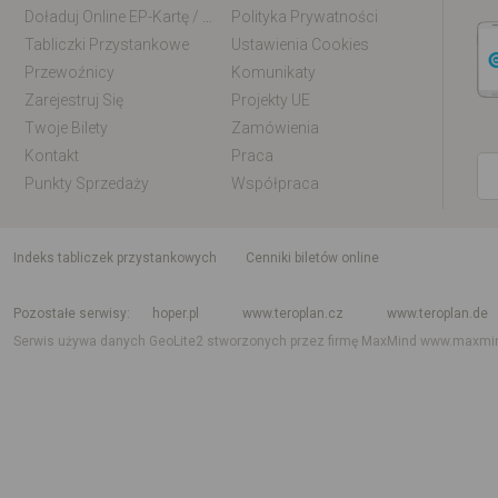
Doładuj Online EP-Kartę / EM-Kartę
Polityka Prywatności
Tabliczki Przystankowe
Ustawienia Cookies
Przewoźnicy
Komunikaty
Zarejestruj Się
Projekty UE
Twoje Bilety
Zamówienia
Kontakt
Praca
Punkty Sprzedaży
Współpraca
indeks tabliczek przystankowych
Cenniki biletów online
Rozkład jazdy krajowy i międzynarodowy
Rozkład jazdy autobusów
Rozk
Pozostałe serwisy
hoper.pl
www.teroplan.cz
www.teroplan.de
Serwis używa danych GeoLite2 stworzonych przez firmę MaxMind
www.maxmi