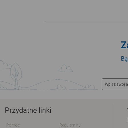
Z
Bą
Przydatne linki
Pomoc
Regulaminy