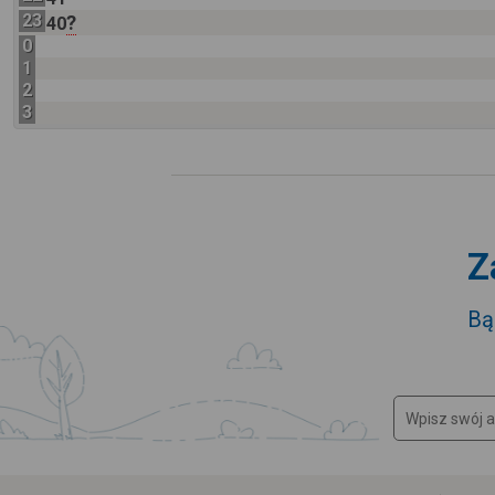
23
?
40
0
1
2
3
Z
Bą