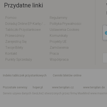
Przydatne linki
Pomoc
Regulaminy
Doładuj Online EP-Kartę / EM-Kartę
Polityka Prywatności
Tabliczki Przystankowe
Ustawienia Cookies
Przewoźnicy
Komunikaty
Zarejestruj Się
Projekty UE
Twoje Bilety
Zamówienia
Kontakt
Praca
Punkty Sprzedaży
Współpraca
indeks tabliczek przystankowych
Cenniki biletów online
Rozkład jazdy krajowy i międzynarodowy
Rozkład jazdy autobusów
Rozk
Pozostałe serwisy
hoper.pl
www.teroplan.cz
www.teroplan.de
Serwis używa danych GeoLite2 stworzonych przez firmę MaxMind
www.maxmi