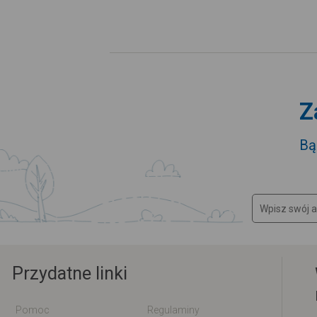
Z
Bą
Przydatne linki
Pomoc
Regulaminy