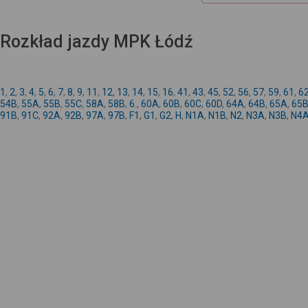
Rozkład jazdy MPK Łódź
1
,
2
,
3
,
4
,
5
,
6
,
7
,
8
,
9
,
11
,
12
,
13
,
14
,
15
,
16
,
41
,
43
,
45
,
52
,
56
,
57
,
59
,
61
,
6
54B
,
55A
,
55B
,
55C
,
58A
,
58B
,
6.
,
60A
,
60B
,
60C
,
60D
,
64A
,
64B
,
65A
,
65
91B
,
91C
,
92A
,
92B
,
97A
,
97B
,
F1
,
G1
,
G2
,
H
,
N1A
,
N1B
,
N2
,
N3A
,
N3B
,
N4