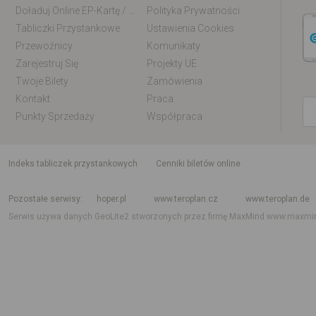
Doładuj Online EP-Kartę / EM-Kartę
Polityka Prywatności
Tabliczki Przystankowe
Ustawienia Cookies
Przewoźnicy
Komunikaty
Zarejestruj Się
Projekty UE
Twoje Bilety
Zamówienia
Kontakt
Praca
Punkty Sprzedaży
Współpraca
indeks tabliczek przystankowych
Cenniki biletów online
Rozkład jazdy krajowy i międzynarodowy
Rozkład jazdy autobusów
Rozk
Pozostałe serwisy
hoper.pl
www.teroplan.cz
www.teroplan.de
Serwis używa danych GeoLite2 stworzonych przez firmę MaxMind
www.maxmi