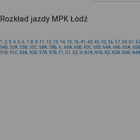
Rozkład jazdy MPK Łódź
1
,
2
,
3
,
4
,
5
,
6
,
7
,
8
,
9
,
11
,
12
,
13
,
14
,
15
,
16
,
41
,
43
,
45
,
52
,
56
,
57
,
59
,
61
,
6
54B
,
55A
,
55B
,
55C
,
58A
,
58B
,
6.
,
60A
,
60B
,
60C
,
60D
,
64A
,
64B
,
65A
,
65
91B
,
91C
,
92A
,
92B
,
97A
,
97B
,
F1
,
G1
,
G2
,
H
,
N1A
,
N1B
,
N2
,
N3A
,
N3B
,
N4