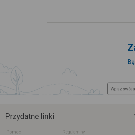
Z
Bą
Przydatne linki
Pomoc
Regulaminy