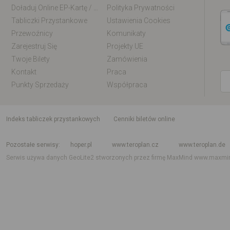
Doładuj Online EP-Kartę / EM-Kartę
Polityka Prywatności
Tabliczki Przystankowe
Ustawienia Cookies
Przewoźnicy
Komunikaty
Zarejestruj Się
Projekty UE
Twoje Bilety
Zamówienia
Kontakt
Praca
Punkty Sprzedaży
Współpraca
indeks tabliczek przystankowych
Cenniki biletów online
Rozkład jazdy krajowy i międzynarodowy
Rozkład jazdy autobusów
Rozk
Pozostałe serwisy
hoper.pl
www.teroplan.cz
www.teroplan.de
Serwis używa danych GeoLite2 stworzonych przez firmę MaxMind
www.maxmi