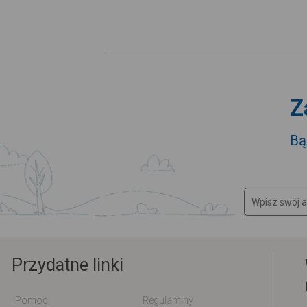
Z
Bą
Przydatne linki
Pomoc
Regulaminy