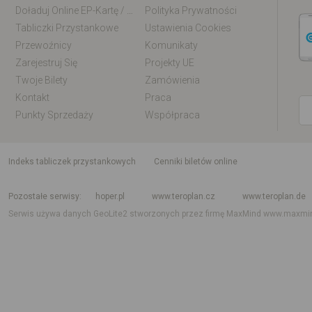
Doładuj Online EP-Kartę / EM-Kartę
Polityka Prywatności
Tabliczki Przystankowe
Ustawienia Cookies
Przewoźnicy
Komunikaty
Zarejestruj Się
Projekty UE
Twoje Bilety
Zamówienia
Kontakt
Praca
Punkty Sprzedaży
Współpraca
indeks tabliczek przystankowych
Cenniki biletów online
Rozkład jazdy krajowy i międzynarodowy
Rozkład jazdy autobusów
Rozk
Pozostałe serwisy
hoper.pl
www.teroplan.cz
www.teroplan.de
Serwis używa danych GeoLite2 stworzonych przez firmę MaxMind
www.maxmi