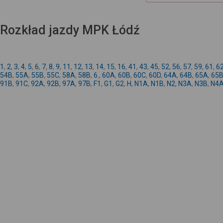
Rozkład jazdy MPK Łódź
1
,
2
,
3
,
4
,
5
,
6
,
7
,
8
,
9
,
11
,
12
,
13
,
14
,
15
,
16
,
41
,
43
,
45
,
52
,
56
,
57
,
59
,
61
,
6
54B
,
55A
,
55B
,
55C
,
58A
,
58B
,
6.
,
60A
,
60B
,
60C
,
60D
,
64A
,
64B
,
65A
,
65
91B
,
91C
,
92A
,
92B
,
97A
,
97B
,
F1
,
G1
,
G2
,
H
,
N1A
,
N1B
,
N2
,
N3A
,
N3B
,
N4