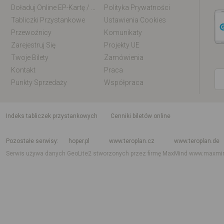
Doładuj Online EP-Kartę / EM-Kartę
Polityka Prywatności
Tabliczki Przystankowe
Ustawienia Cookies
Przewoźnicy
Komunikaty
Zarejestruj Się
Projekty UE
Twoje Bilety
Zamówienia
Kontakt
Praca
Punkty Sprzedaży
Współpraca
indeks tabliczek przystankowych
Cenniki biletów online
Rozkład jazdy krajowy i międzynarodowy
Rozkład jazdy autobusów
Rozk
Pozostałe serwisy
hoper.pl
www.teroplan.cz
www.teroplan.de
Serwis używa danych GeoLite2 stworzonych przez firmę MaxMind
www.maxmi