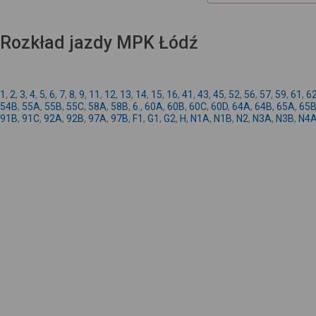
Rozkład jazdy MPK Łódź
1
,
2
,
3
,
4
,
5
,
6
,
7
,
8
,
9
,
11
,
12
,
13
,
14
,
15
,
16
,
41
,
43
,
45
,
52
,
56
,
57
,
59
,
61
,
6
54B
,
55A
,
55B
,
55C
,
58A
,
58B
,
6.
,
60A
,
60B
,
60C
,
60D
,
64A
,
64B
,
65A
,
65
91B
,
91C
,
92A
,
92B
,
97A
,
97B
,
F1
,
G1
,
G2
,
H
,
N1A
,
N1B
,
N2
,
N3A
,
N3B
,
N4