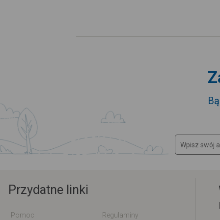
Z
Bą
Przydatne linki
Pomoc
Regulaminy