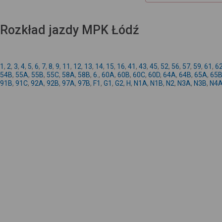
Rozkład jazdy MPK Łódź
1
,
2
,
3
,
4
,
5
,
6
,
7
,
8
,
9
,
11
,
12
,
13
,
14
,
15
,
16
,
41
,
43
,
45
,
52
,
56
,
57
,
59
,
61
,
6
54B
,
55A
,
55B
,
55C
,
58A
,
58B
,
6.
,
60A
,
60B
,
60C
,
60D
,
64A
,
64B
,
65A
,
65
91B
,
91C
,
92A
,
92B
,
97A
,
97B
,
F1
,
G1
,
G2
,
H
,
N1A
,
N1B
,
N2
,
N3A
,
N3B
,
N4