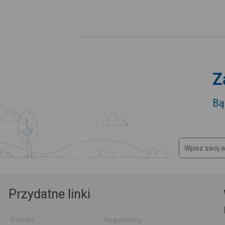
Z
Bą
Przydatne linki
Pomoc
Regulaminy