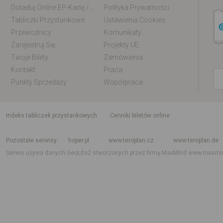
Doładuj Online EP-Kartę / EM-Kartę
Polityka Prywatności
Tabliczki Przystankowe
Ustawienia Cookies
Przewoźnicy
Komunikaty
Zarejestruj Się
Projekty UE
Twoje Bilety
Zamówienia
Kontakt
Praca
Punkty Sprzedaży
Współpraca
indeks tabliczek przystankowych
Cenniki biletów online
Rozkład jazdy krajowy i międzynarodowy
Rozkład jazdy autobusów
Rozk
Pozostałe serwisy
hoper.pl
www.teroplan.cz
www.teroplan.de
Serwis używa danych GeoLite2 stworzonych przez firmę MaxMind
www.maxmi