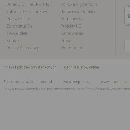
Doładuj Online EP-Kartę / EM-Kartę
Polityka Prywatności
Tabliczki Przystankowe
Ustawienia Cookies
Przewoźnicy
Komunikaty
Zarejestruj Się
Projekty UE
Twoje Bilety
Zamówienia
Kontakt
Praca
Punkty Sprzedaży
Współpraca
indeks tabliczek przystankowych
Cenniki biletów online
Rozkład jazdy krajowy i międzynarodowy
Rozkład jazdy autobusów
Rozk
Pozostałe serwisy
hoper.pl
www.teroplan.cz
www.teroplan.de
Serwis używa danych GeoLite2 stworzonych przez firmę MaxMind
www.maxmi