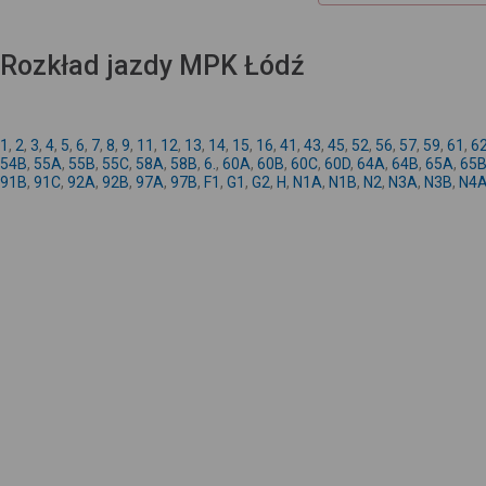
Rozkład jazdy MPK Łódź
1
,
2
,
3
,
4
,
5
,
6
,
7
,
8
,
9
,
11
,
12
,
13
,
14
,
15
,
16
,
41
,
43
,
45
,
52
,
56
,
57
,
59
,
61
,
6
54B
,
55A
,
55B
,
55C
,
58A
,
58B
,
6.
,
60A
,
60B
,
60C
,
60D
,
64A
,
64B
,
65A
,
65
91B
,
91C
,
92A
,
92B
,
97A
,
97B
,
F1
,
G1
,
G2
,
H
,
N1A
,
N1B
,
N2
,
N3A
,
N3B
,
N4