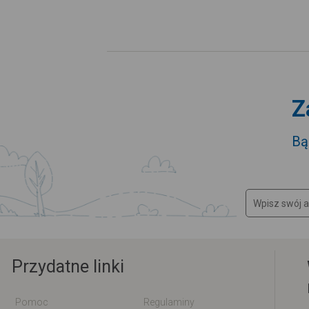
Z
Bą
Przydatne linki
Pomoc
Regulaminy