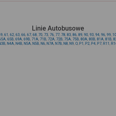
Linie Autobusowe
59
,
61
,
62
,
63
,
66
,
67
,
68
,
70
,
73
,
76
,
77
,
78
,
83
,
86
,
89
,
90
,
93
,
94
,
96
,
99
,
1
65A
,
65B
,
69A
,
69B
,
71A
,
71B
,
72A
,
72B
,
75A
,
75B
,
80A
,
80B
,
81A
,
81B
,
8
N3B
,
N4A
,
N4B
,
N5A
,
N5B
,
N6
,
N7A
,
N7B
,
N8
,
N9
,
O
,
P1
,
P2
,
P4
,
P7
,
R11
,
R1