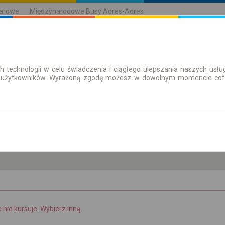
karowe
Międzynarodowe Busy Adres-Adres
h technologii w celu świadczenia i ciągłego ulepszania naszych us
| Bilety
Bilety okresowe
 użytkowników. Wyrażoną zgodę możesz w dowolnym momencie cofną
so. 8 sie.
-- : --
e nie kursuje. Wybierz inną.