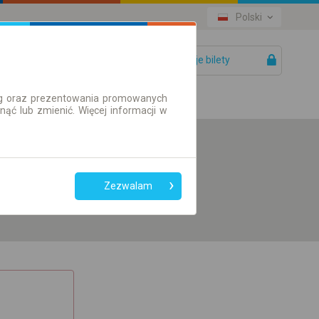
Polski
Twoje bilety
Pomoc
ług oraz prezentowania promowanych
ć lub zmienić. Więcej informacji w
Preferuj bez
przesiadek
Zezwalam
Tylko bilet online