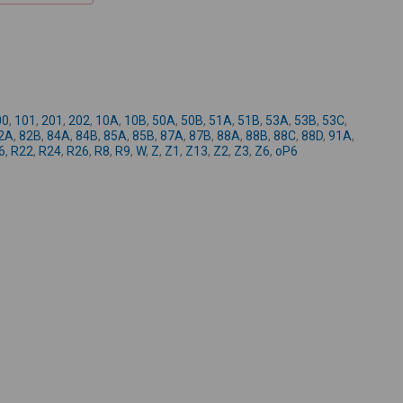
+
-
00
,
101
,
201
,
202
,
10A
,
10B
,
50A
,
50B
,
51A
,
51B
,
53A
,
53B
,
53C
,
2A
,
82B
,
84A
,
84B
,
85A
,
85B
,
87A
,
87B
,
88A
,
88B
,
88C
,
88D
,
91A
,
6
,
R22
,
R24
,
R26
,
R8
,
R9
,
W
,
Z
,
Z1
,
Z13
,
Z2
,
Z3
,
Z6
,
oP6