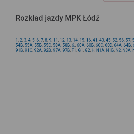
Rozkład jazdy MPK Łódź
1
,
2
,
3
,
4
,
5
,
6
,
7
,
8
,
9
,
11
,
12
,
13
,
14
,
15
,
16
,
41
,
43
,
45
,
52
,
56
,
57
,
54B
,
55A
,
55B
,
55C
,
58A
,
58B
,
6.
,
60A
,
60B
,
60C
,
60D
,
64A
,
64B
,
91B
,
91C
,
92A
,
92B
,
97A
,
97B
,
F1
,
G1
,
G2
,
H
,
N1A
,
N1B
,
N2
,
N3A
,