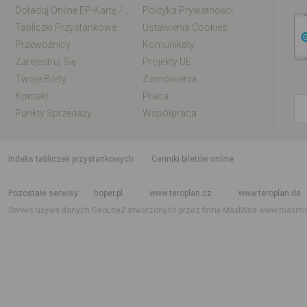
Doładuj Online EP-Kartę / EM-Kartę
Polityka Prywatności
Tabliczki Przystankowe
Ustawienia Cookies
Przewoźnicy
Komunikaty
Zarejestruj Się
Projekty UE
Twoje Bilety
Zamówienia
Kontakt
Praca
Punkty Sprzedaży
Współpraca
indeks tabliczek przystankowych
Cenniki biletów online
Rozkład jazdy krajowy i międzynarodowy
Rozkład jazdy autobusów
Rozk
Pozostałe serwisy
hoper.pl
www.teroplan.cz
www.teroplan.de
Serwis używa danych GeoLite2 stworzonych przez firmę MaxMind
www.maxmi