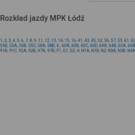
Rozkład jazdy MPK Łódź
1
,
2
,
3
,
4
,
5
,
6
,
7
,
8
,
9
,
11
,
12
,
13
,
14
,
15
,
16
,
41
,
43
,
45
,
52
,
56
,
57
,
59
,
61
,
6
54B
,
55A
,
55B
,
55C
,
58A
,
58B
,
6.
,
60A
,
60B
,
60C
,
60D
,
64A
,
64B
,
65A
,
65
91B
,
91C
,
92A
,
92B
,
97A
,
97B
,
F1
,
G1
,
G2
,
H
,
N1A
,
N1B
,
N2
,
N3A
,
N3B
,
N4