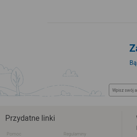
Z
Bą
Przydatne linki
Pomoc
Regulaminy