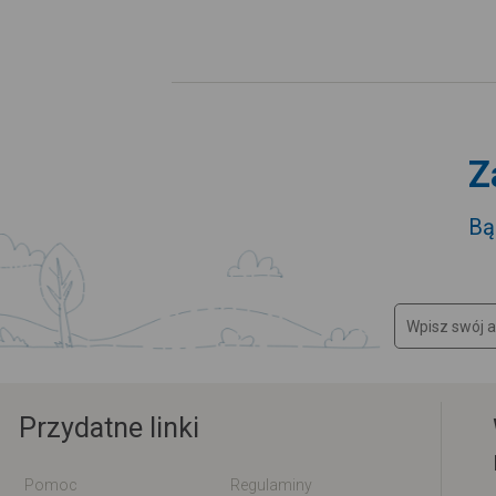
Z
Bą
Przydatne linki
Pomoc
Regulaminy