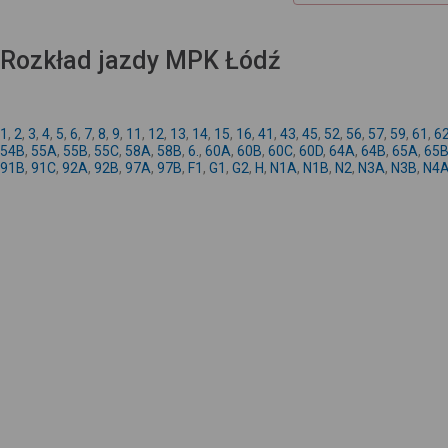
Rozkład jazdy MPK Łódź
1
,
2
,
3
,
4
,
5
,
6
,
7
,
8
,
9
,
11
,
12
,
13
,
14
,
15
,
16
,
41
,
43
,
45
,
52
,
56
,
57
,
59
,
61
,
6
54B
,
55A
,
55B
,
55C
,
58A
,
58B
,
6.
,
60A
,
60B
,
60C
,
60D
,
64A
,
64B
,
65A
,
65
91B
,
91C
,
92A
,
92B
,
97A
,
97B
,
F1
,
G1
,
G2
,
H
,
N1A
,
N1B
,
N2
,
N3A
,
N3B
,
N4