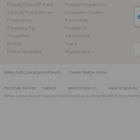
Doładuj Online EP-Kartę / EM-Kartę
Polityka Prywatności
Tabliczki Przystankowe
Ustawienia Cookies
Przewoźnicy
Komunikaty
Zarejestruj Się
Projekty UE
Twoje Bilety
Zamówienia
Kontakt
Praca
Punkty Sprzedaży
Współpraca
indeks tabliczek przystankowych
Cenniki biletów online
Rozkład jazdy krajowy i międzynarodowy
Rozkład jazdy autobusów
Rozk
Pozostałe serwisy
hoper.pl
www.teroplan.cz
www.teroplan.de
Serwis używa danych GeoLite2 stworzonych przez firmę MaxMind
www.maxmi