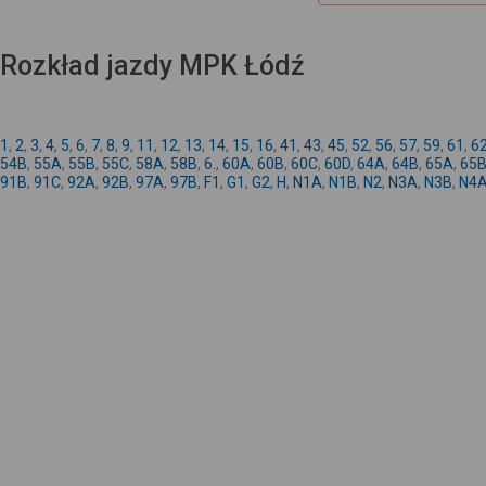
Rozkład jazdy MPK Łódź
1
,
2
,
3
,
4
,
5
,
6
,
7
,
8
,
9
,
11
,
12
,
13
,
14
,
15
,
16
,
41
,
43
,
45
,
52
,
56
,
57
,
59
,
61
,
6
54B
,
55A
,
55B
,
55C
,
58A
,
58B
,
6.
,
60A
,
60B
,
60C
,
60D
,
64A
,
64B
,
65A
,
65
91B
,
91C
,
92A
,
92B
,
97A
,
97B
,
F1
,
G1
,
G2
,
H
,
N1A
,
N1B
,
N2
,
N3A
,
N3B
,
N4