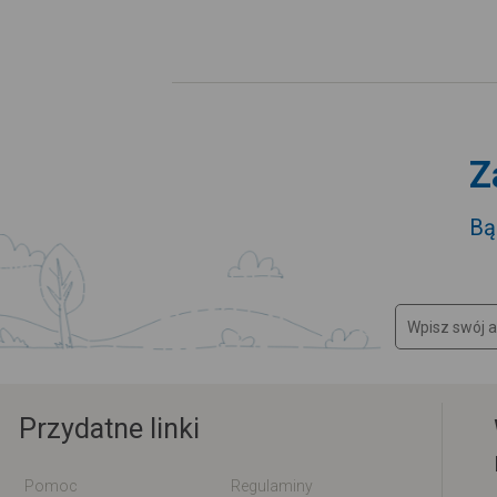
Z
Bą
Przydatne linki
Pomoc
Regulaminy