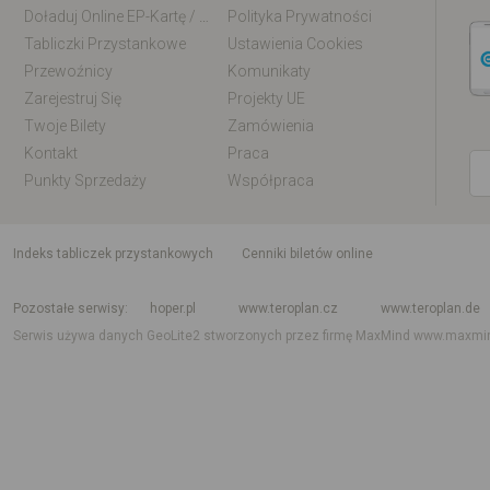
Doładuj Online EP-Kartę / EM-Kartę
Polityka Prywatności
Tabliczki Przystankowe
Ustawienia Cookies
Przewoźnicy
Komunikaty
Zarejestruj Się
Projekty UE
Twoje Bilety
Zamówienia
Kontakt
Praca
Punkty Sprzedaży
Współpraca
indeks tabliczek przystankowych
Cenniki biletów online
Rozkład jazdy krajowy i międzynarodowy
Rozkład jazdy autobusów
Rozk
Pozostałe serwisy
hoper.pl
www.teroplan.cz
www.teroplan.de
Serwis używa danych GeoLite2 stworzonych przez firmę MaxMind
www.maxmi