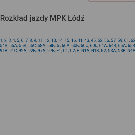
Rozkład jazdy MPK Łódź
1
,
2
,
3
,
4
,
5
,
6
,
7
,
8
,
9
,
11
,
12
,
13
,
14
,
15
,
16
,
41
,
43
,
45
,
52
,
56
,
57
,
59
,
61
,
6
54B
,
55A
,
55B
,
55C
,
58A
,
58B
,
6.
,
60A
,
60B
,
60C
,
60D
,
64A
,
64B
,
65A
,
65
91B
,
91C
,
92A
,
92B
,
97A
,
97B
,
F1
,
G1
,
G2
,
H
,
N1A
,
N1B
,
N2
,
N3A
,
N3B
,
N4