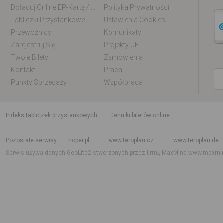
Doładuj Online EP-Kartę / EM-Kartę
Polityka Prywatności
Tabliczki Przystankowe
Ustawienia Cookies
Przewoźnicy
Komunikaty
Zarejestruj Się
Projekty UE
Twoje Bilety
Zamówienia
Kontakt
Praca
Punkty Sprzedaży
Współpraca
indeks tabliczek przystankowych
Cenniki biletów online
Rozkład jazdy krajowy i międzynarodowy
Rozkład jazdy autobusów
Rozk
Pozostałe serwisy
hoper.pl
www.teroplan.cz
www.teroplan.de
Serwis używa danych GeoLite2 stworzonych przez firmę MaxMind
www.maxmi