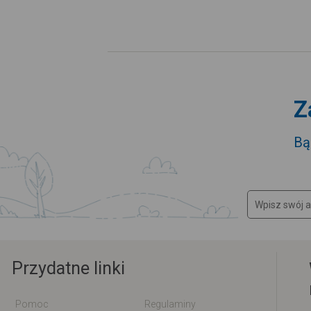
Z
Bą
Przydatne linki
Pomoc
Regulaminy