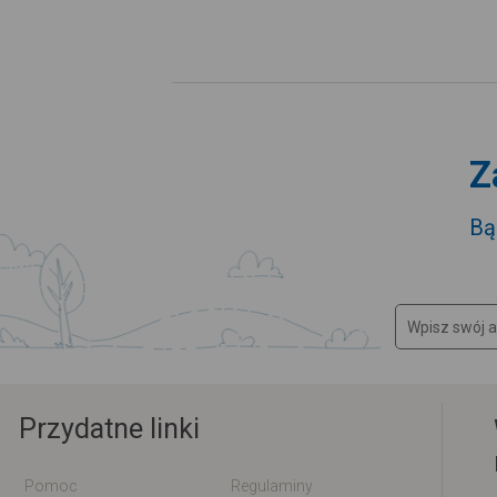
Z
Bą
Przydatne linki
Pomoc
Regulaminy