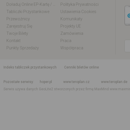
Doładuj Online EP-Kartę / EM-Kartę
Polityka Prywatności
Tabliczki Przystankowe
Ustawienia Cookies
Przewoźnicy
Komunikaty
Zarejestruj Się
Projekty UE
Twoje Bilety
Zamówienia
Kontakt
Praca
Punkty Sprzedaży
Współpraca
indeks tabliczek przystankowych
Cenniki biletów online
Rozkład jazdy krajowy i międzynarodowy
Rozkład jazdy autobusów
Rozk
Pozostałe serwisy
hoper.pl
www.teroplan.cz
www.teroplan.de
Serwis używa danych GeoLite2 stworzonych przez firmę MaxMind
www.maxmi