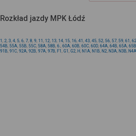
Rozkład jazdy MPK Łódź
1
,
2
,
3
,
4
,
5
,
6
,
7
,
8
,
9
,
11
,
12
,
13
,
14
,
15
,
16
,
41
,
43
,
45
,
52
,
56
,
57
,
59
,
61
,
6
54B
,
55A
,
55B
,
55C
,
58A
,
58B
,
6.
,
60A
,
60B
,
60C
,
60D
,
64A
,
64B
,
65A
,
65
91B
,
91C
,
92A
,
92B
,
97A
,
97B
,
F1
,
G1
,
G2
,
H
,
N1A
,
N1B
,
N2
,
N3A
,
N3B
,
N4