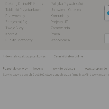
Doładuj Online EP-Kartę / EM-Kartę
Polityka Prywatności
Tabliczki Przystankowe
Ustawienia Cookies
Przewoźnicy
Komunikaty
Zarejestruj Się
Projekty UE
Twoje Bilety
Zamówienia
Kontakt
Praca
Punkty Sprzedaży
Współpraca
indeks tabliczek przystankowych
Cenniki biletów online
Rozkład jazdy krajowy i międzynarodowy
Rozkład jazdy autobusów
Rozk
Pozostałe serwisy
hoper.pl
www.teroplan.cz
www.teroplan.de
Serwis używa danych GeoLite2 stworzonych przez firmę MaxMind
www.maxmi