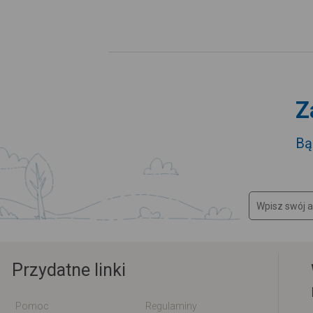
Z
Bą
Przydatne linki
Pomoc
Regulaminy