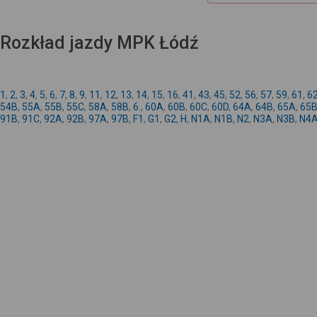
Rozkład jazdy MPK Łódź
1
,
2
,
3
,
4
,
5
,
6
,
7
,
8
,
9
,
11
,
12
,
13
,
14
,
15
,
16
,
41
,
43
,
45
,
52
,
56
,
57
,
59
,
61
,
6
54B
,
55A
,
55B
,
55C
,
58A
,
58B
,
6.
,
60A
,
60B
,
60C
,
60D
,
64A
,
64B
,
65A
,
65
91B
,
91C
,
92A
,
92B
,
97A
,
97B
,
F1
,
G1
,
G2
,
H
,
N1A
,
N1B
,
N2
,
N3A
,
N3B
,
N4