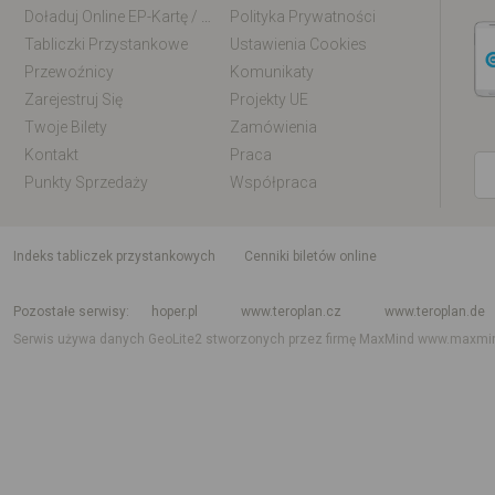
Doładuj Online EP-Kartę / EM-Kartę
Polityka Prywatności
Tabliczki Przystankowe
Ustawienia Cookies
Przewoźnicy
Komunikaty
Zarejestruj Się
Projekty UE
Twoje Bilety
Zamówienia
Kontakt
Praca
Punkty Sprzedaży
Współpraca
indeks tabliczek przystankowych
Cenniki biletów online
Rozkład jazdy krajowy i międzynarodowy
Rozkład jazdy autobusów
Rozk
Pozostałe serwisy
hoper.pl
www.teroplan.cz
www.teroplan.de
Serwis używa danych GeoLite2 stworzonych przez firmę MaxMind
www.maxmi