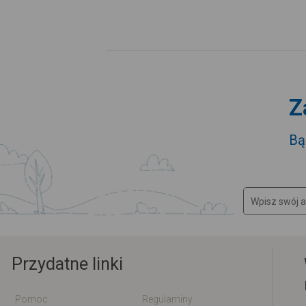
Z
Bą
Przydatne linki
Pomoc
Regulaminy