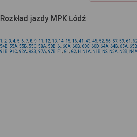
Rozkład jazdy MPK Łódź
1
,
2
,
3
,
4
,
5
,
6
,
7
,
8
,
9
,
11
,
12
,
13
,
14
,
15
,
16
,
41
,
43
,
45
,
52
,
56
,
57
,
59
,
61
,
6
54B
,
55A
,
55B
,
55C
,
58A
,
58B
,
6.
,
60A
,
60B
,
60C
,
60D
,
64A
,
64B
,
65A
,
65
91B
,
91C
,
92A
,
92B
,
97A
,
97B
,
F1
,
G1
,
G2
,
H
,
N1A
,
N1B
,
N2
,
N3A
,
N3B
,
N4