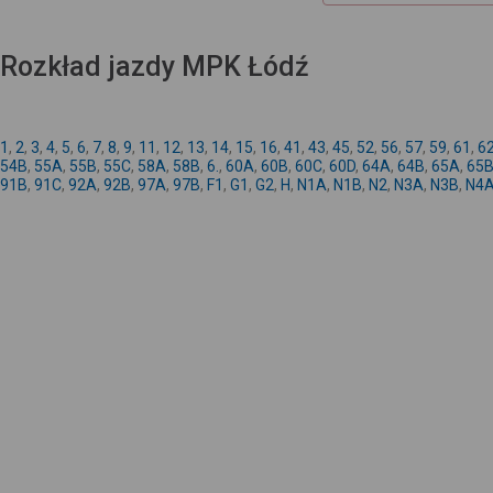
Rozkład jazdy MPK Łódź
1
,
2
,
3
,
4
,
5
,
6
,
7
,
8
,
9
,
11
,
12
,
13
,
14
,
15
,
16
,
41
,
43
,
45
,
52
,
56
,
57
,
59
,
61
,
6
54B
,
55A
,
55B
,
55C
,
58A
,
58B
,
6.
,
60A
,
60B
,
60C
,
60D
,
64A
,
64B
,
65A
,
65
91B
,
91C
,
92A
,
92B
,
97A
,
97B
,
F1
,
G1
,
G2
,
H
,
N1A
,
N1B
,
N2
,
N3A
,
N3B
,
N4