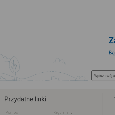
Z
Bą
Przydatne linki
Pomoc
Regulaminy