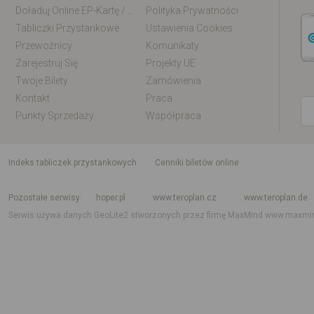
Doładuj Online EP-Kartę / EM-Kartę
Polityka Prywatności
Tabliczki Przystankowe
Ustawienia Cookies
Przewoźnicy
Komunikaty
Zarejestruj Się
Projekty UE
Twoje Bilety
Zamówienia
Kontakt
Praca
Punkty Sprzedaży
Współpraca
indeks tabliczek przystankowych
Cenniki biletów online
Rozkład jazdy krajowy i międzynarodowy
Rozkład jazdy autobusów
Rozk
Pozostałe serwisy
hoper.pl
www.teroplan.cz
www.teroplan.de
Serwis używa danych GeoLite2 stworzonych przez firmę MaxMind
www.maxmi