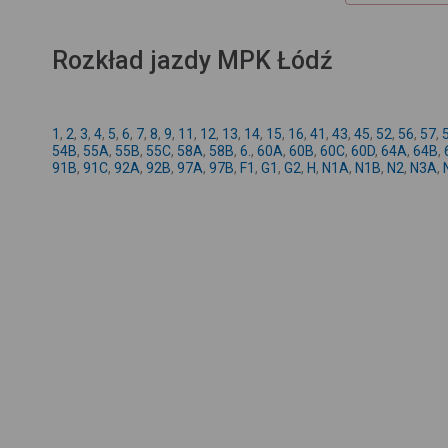
Rozkład jazdy MPK Łódź
1
,
2
,
3
,
4
,
5
,
6
,
7
,
8
,
9
,
11
,
12
,
13
,
14
,
15
,
16
,
41
,
43
,
45
,
52
,
56
,
57
,
54B
,
55A
,
55B
,
55C
,
58A
,
58B
,
6.
,
60A
,
60B
,
60C
,
60D
,
64A
,
64B
,
91B
,
91C
,
92A
,
92B
,
97A
,
97B
,
F1
,
G1
,
G2
,
H
,
N1A
,
N1B
,
N2
,
N3A
,