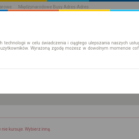
karowe
Międzynarodowe Busy Adres-Adres
h technologii w celu świadczenia i ciągłego ulepszania naszych us
| Bilety
Bilety okresowe
 użytkowników. Wyrażoną zgodę możesz w dowolnym momencie cofną
so. 8 sie.
-- : --
e nie kursuje. Wybierz inną.