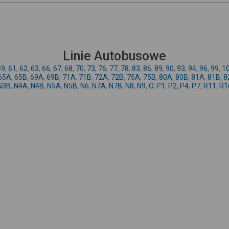
Linie Autobusowe
59
,
61
,
62
,
63
,
66
,
67
,
68
,
70
,
73
,
76
,
77
,
78
,
83
,
86
,
89
,
90
,
93
,
94
,
96
,
99
,
1
65A
,
65B
,
69A
,
69B
,
71A
,
71B
,
72A
,
72B
,
75A
,
75B
,
80A
,
80B
,
81A
,
81B
,
8
N3B
,
N4A
,
N4B
,
N5A
,
N5B
,
N6
,
N7A
,
N7B
,
N8
,
N9
,
O
,
P1
,
P2
,
P4
,
P7
,
R11
,
R1