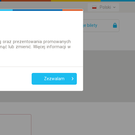
Polski
Twoje bilety
Pomoc
ług oraz prezentowania promowanych
ć lub zmienić. Więcej informacji w
Preferuj bez
przesiadek
Zezwalam
Tylko bilet online