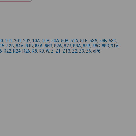
+
-
00
,
101
,
201
,
202
,
10A
,
10B
,
50A
,
50B
,
51A
,
51B
,
53A
,
53B
,
53C
,
2A
,
82B
,
84A
,
84B
,
85A
,
85B
,
87A
,
87B
,
88A
,
88B
,
88C
,
88D
,
91A
,
6
,
R22
,
R24
,
R26
,
R8
,
R9
,
W
,
Z
,
Z1
,
Z13
,
Z2
,
Z3
,
Z6
,
oP6