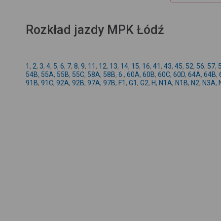
Rozkład jazdy MPK Łódź
1
,
2
,
3
,
4
,
5
,
6
,
7
,
8
,
9
,
11
,
12
,
13
,
14
,
15
,
16
,
41
,
43
,
45
,
52
,
56
,
57
,
54B
,
55A
,
55B
,
55C
,
58A
,
58B
,
6.
,
60A
,
60B
,
60C
,
60D
,
64A
,
64B
,
91B
,
91C
,
92A
,
92B
,
97A
,
97B
,
F1
,
G1
,
G2
,
H
,
N1A
,
N1B
,
N2
,
N3A
,