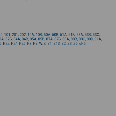
+
-
00
,
101
,
201
,
202
,
10A
,
10B
,
50A
,
50B
,
51A
,
51B
,
53A
,
53B
,
53C
,
2A
,
82B
,
84A
,
84B
,
85A
,
85B
,
87A
,
87B
,
88A
,
88B
,
88C
,
88D
,
91A
,
6
,
R22
,
R24
,
R26
,
R8
,
R9
,
W
,
Z
,
Z1
,
Z13
,
Z2
,
Z3
,
Z6
,
oP6