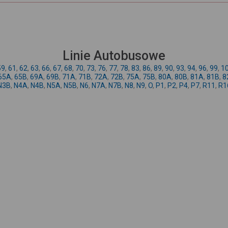
Linie Autobusowe
59
,
61
,
62
,
63
,
66
,
67
,
68
,
70
,
73
,
76
,
77
,
78
,
83
,
86
,
89
,
90
,
93
,
94
,
96
,
99
,
1
65A
,
65B
,
69A
,
69B
,
71A
,
71B
,
72A
,
72B
,
75A
,
75B
,
80A
,
80B
,
81A
,
81B
,
8
N3B
,
N4A
,
N4B
,
N5A
,
N5B
,
N6
,
N7A
,
N7B
,
N8
,
N9
,
O
,
P1
,
P2
,
P4
,
P7
,
R11
,
R1