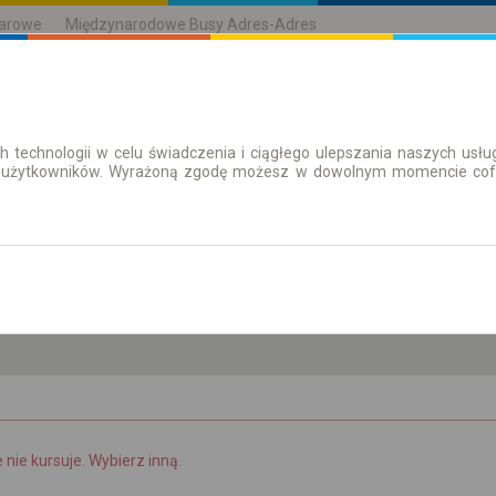
karowe
Międzynarodowe Busy Adres-Adres
h technologii w celu świadczenia i ciągłego ulepszania naszych us
| Bilety
Bilety okresowe
 użytkowników. Wyrażoną zgodę możesz w dowolnym momencie cofną
pt. 7 sie.
-- : --
e nie kursuje. Wybierz inną.