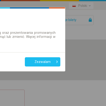
Polski
Twoje bilety
Pomoc
ług oraz prezentowania promowanych
ć lub zmienić. Więcej informacji w
Preferuj bez
przesiadek
Zezwalam
Tylko bilet online