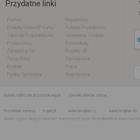
Przydatne linki
Pomoc
Regulaminy
Doładuj Online EP-Kartę / EM-Kartę
Polityka Prywatności
Tabliczki Przystankowe
Ustawienia Cookies
Przewoźnicy
Komunikaty
Zarejestruj Się
Projekty UE
Twoje Bilety
Zamówienia
Kontakt
Praca
Punkty Sprzedaży
Współpraca
indeks tabliczek przystankowych
Cenniki biletów online
Rozkład jazdy krajowy i międzynarodowy
Rozkład jazdy autobusów
Rozk
Pozostałe serwisy
hoper.pl
www.teroplan.cz
www.teroplan.de
Serwis używa danych GeoLite2 stworzonych przez firmę MaxMind
www.maxmi