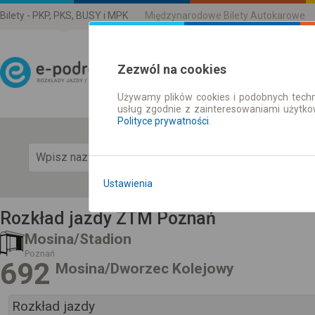
Bilety - PKP, PKS, BUSY i MPK
Międzynarodowe Bilety Autokarowe
Zezwól na cookies
Używamy plików cookies i podobnych techn
Rozkład Jazdy | Bilety
usług zgodnie z zainteresowaniami użytk
Polityce prywatności
.
Pok
Ustawienia
Rozkład jazdy ZTM Poznań
Mosina/Stadion
Poznań
692
Mosina/Dworzec Kolejowy
Rozkład jazdy