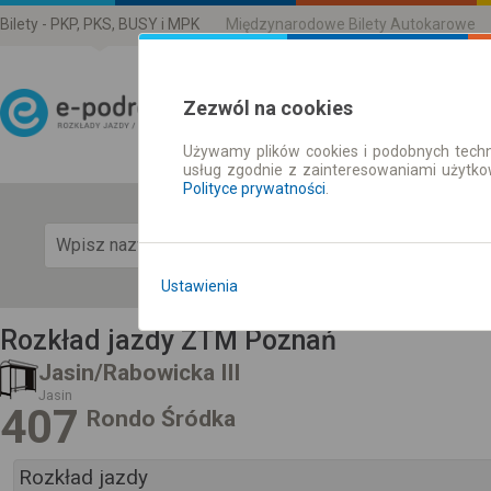
Bilety - PKP, PKS, BUSY i MPK
Międzynarodowe Bilety Autokarowe
Zezwól na cookies
Używamy plików cookies i podobnych techn
Rozkład Jazdy | Bilety
usług zgodnie z zainteresowaniami użytk
Polityce prywatności
.
Pok
Ustawienia
Rozkład jazdy ZTM Poznań
Jasin/Rabowicka III
Jasin
407
Rondo Śródka
Rozkład jazdy