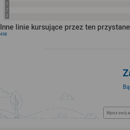
1
2
3
Inne linie kursujące przez ten przystan
498
Z
Bą