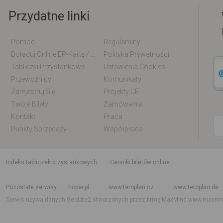
Przydatne linki
Pomoc
Regulaminy
Doładuj Online EP-Kartę / EM-Kartę
Polityka Prywatności
Tabliczki Przystankowe
Ustawienia Cookies
Przewoźnicy
Komunikaty
Zarejestruj Się
Projekty UE
Twoje Bilety
Zamówienia
Kontakt
Praca
Punkty Sprzedaży
Współpraca
indeks tabliczek przystankowych
Cenniki biletów online
Rozkład jazdy krajowy i międzynarodowy
Rozkład jazdy autobusów
Rozk
Pozostałe serwisy
hoper.pl
www.teroplan.cz
www.teroplan.de
Serwis używa danych GeoLite2 stworzonych przez firmę MaxMind
www.maxmi