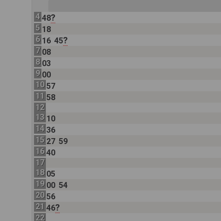
4
?
48
5
18
6
?
16
45
7
08
8
03
9
00
10
57
11
58
12
13
10
14
36
15
27
59
16
40
17
18
05
19
00
54
20
56
21
?
46
22