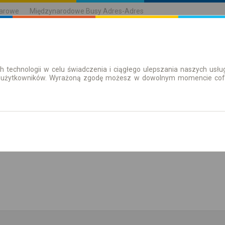
karowe
Międzynarodowe Busy Adres-Adres
h technologii w celu świadczenia i ciągłego ulepszania naszych us
| Bilety
Bilety okresowe
 użytkowników. Wyrażoną zgodę możesz w dowolnym momencie cofną
aż rozkład