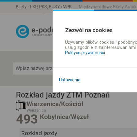
Bilety - PKP, PKS, BUSY i MPK
Międzynarodowe Bilety Auto
Zezwól na cookies
Używamy plików cookies i podobnyc
Rozkład Jazdy 
usług zgodnie z zainteresowaniami
Polityce prywatności
.
Pok
Ustawienia
Rozkład jazdy ZTM Poznań
Wierzenica/Kościół
Wierzenica
493
Kobylnica/Węzeł
Rozkład jazdy