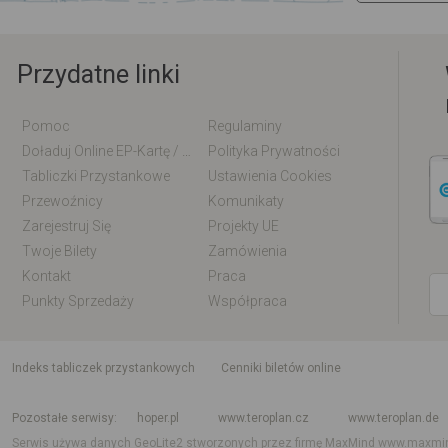
Przydatne linki
Pomoc
Regulaminy
Doładuj Online EP-Kartę / EM-Kartę
Polityka Prywatności
Tabliczki Przystankowe
Ustawienia Cookies
Przewoźnicy
Komunikaty
Zarejestruj Się
Projekty UE
Twoje Bilety
Zamówienia
Kontakt
Praca
Punkty Sprzedaży
Współpraca
indeks tabliczek przystankowych
Cenniki biletów online
Rozkład jazdy krajowy i międzynarodowy
Rozkład jazdy autobusów
Rozk
Pozostałe serwisy
hoper.pl
www.teroplan.cz
www.teroplan.de
Serwis używa danych GeoLite2 stworzonych przez firmę MaxMind
www.maxmi