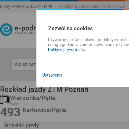
Bilety - PKP, PKS, BUSY i MPK
Międzynarodowe Bilety Autokarowe
Zezwól na cookies
Używamy plików cookies i podobnych techn
Rozkład Jazdy | Bilety
usług zgodnie z zainteresowaniami użytk
Polityce prywatności
.
Pok
Ustawienia
Rozkład jazdy ZTM Poznań
Wierzonka/Pętla
Wierzonka
493
Karłowice/Pętla
Rozkład jazdy