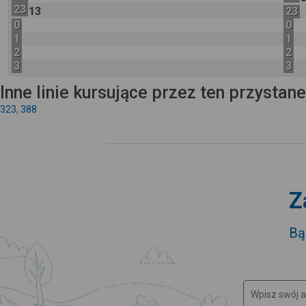
23
13
23
0
0
1
1
2
2
3
3
Inne linie kursujące przez ten przystan
323
,
388
Z
Bą