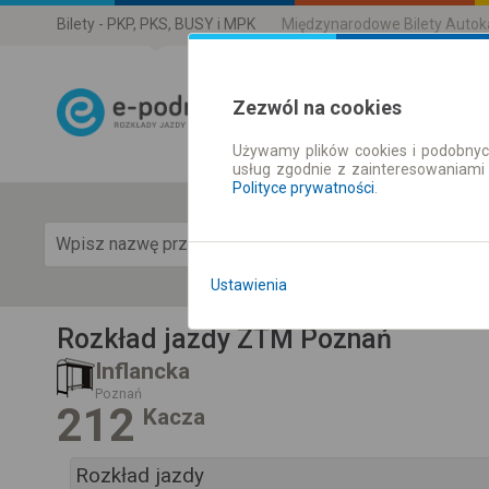
Bilety - PKP, PKS, BUSY i MPK
Międzynarodowe Bilety Auto
Zezwól na cookies
Używamy plików cookies i podobnyc
Rozkład Jazdy 
usług zgodnie z zainteresowaniami
Polityce prywatności
.
Pok
Ustawienia
Rozkład jazdy ZTM Poznań
Inflancka
Poznań
212
Kacza
Rozkład jazdy