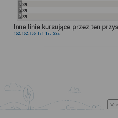
1
39
2
39
3
39
Inne linie kursujące przez ten przy
152
,
162
,
166
,
181
,
196
,
222