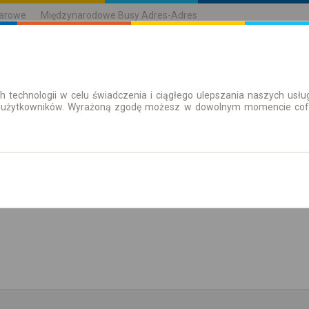
karowe
Międzynarodowe Busy Adres-Adres
h technologii w celu świadczenia i ciągłego ulepszania naszych us
| Bilety
Bilety okresowe
 użytkowników. Wyrażoną zgodę możesz w dowolnym momencie cofną
aż rozkład