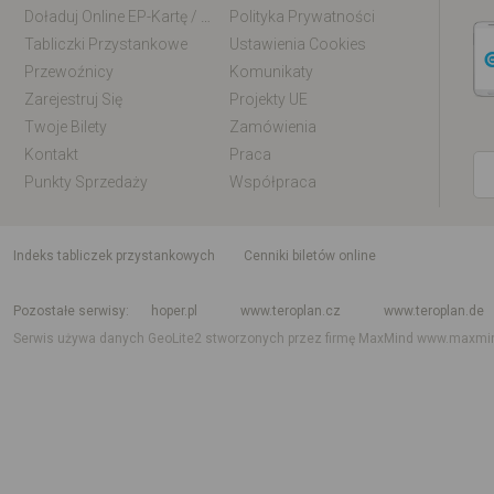
Doładuj Online EP-Kartę / EM-Kartę
Polityka Prywatności
Tabliczki Przystankowe
Ustawienia Cookies
Przewoźnicy
Komunikaty
Zarejestruj Się
Projekty UE
Twoje Bilety
Zamówienia
Kontakt
Praca
Punkty Sprzedaży
Współpraca
indeks tabliczek przystankowych
Cenniki biletów online
Rozkład jazdy krajowy i międzynarodowy
Rozkład jazdy autobusów
Rozk
Pozostałe serwisy
hoper.pl
www.teroplan.cz
www.teroplan.de
Serwis używa danych GeoLite2 stworzonych przez firmę MaxMind
www.maxmi