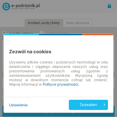
Rozkład Jazdy | Bilety
Bilety okresowe
w jedną stronę
w obie strony
Z
Zezwól na cookies
Używamy plików cookies i podobnych technologii w celu
DO
świadczenia i ciągłego ulepszania naszych usług oraz
prezentowania promowanych usług zgodnie z
zainteresowaniami użytkowników. Wyrażoną zgodę
możesz w dowolnym momencie cofnąć lub zmienić.
so. 8 sie.
-- : --
Więcej informacji w
Polityce prywatności
.
Preferuj bez przesiadek
Tylko bilet online
Ustawienia
Zezwalam
Znajdź połączenie