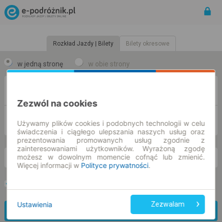
Rozkład Jazdy | Bilety
Bilety okresowe
w jedną stronę
w obie strony
Z
Zezwól na cookies
DO
Używamy plików cookies i podobnych technologii w celu
świadczenia i ciągłego ulepszania naszych usług oraz
prezentowania promowanych usług zgodnie z
zainteresowaniami użytkowników. Wyrażoną zgodę
możesz w dowolnym momencie cofnąć lub zmienić.
pt. 7 sie.
-- : --
Więcej informacji w
Polityce prywatności
.
Preferuj bez przesiadek
Tylko bilet online
Ustawienia
Zezwalam
Znajdź połączenie