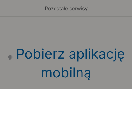
Pozostałe serwisy
Pobierz aplikację
mobilną
Zauważyłeś błąd na stronie?
Zgłoś to