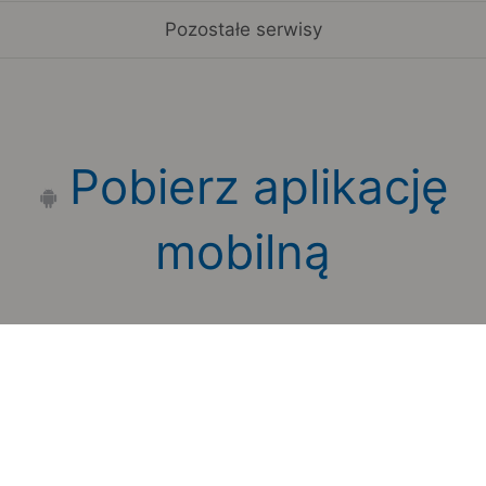
Pozostałe serwisy
Pobierz aplikację
mobilną
Zauważyłeś błąd na stronie?
Zgłoś to