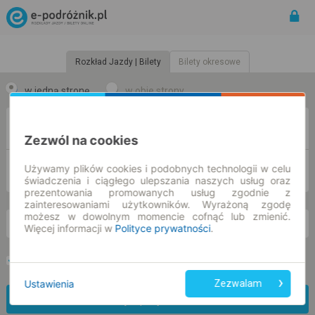
Rozkład Jazdy | Bilety
Bilety okresowe
w jedną stronę
w obie strony
Z
Zezwól na cookies
Używamy plików cookies i podobnych technologii w celu
DO
świadczenia i ciągłego ulepszania naszych usług oraz
prezentowania promowanych usług zgodnie z
zainteresowaniami użytkowników. Wyrażoną zgodę
możesz w dowolnym momencie cofnąć lub zmienić.
nd. 9 sie.
-- : --
Więcej informacji w
Polityce prywatności
.
Preferuj bez przesiadek
Tylko bilet online
Ustawienia
Zezwalam
Znajdź połączenie