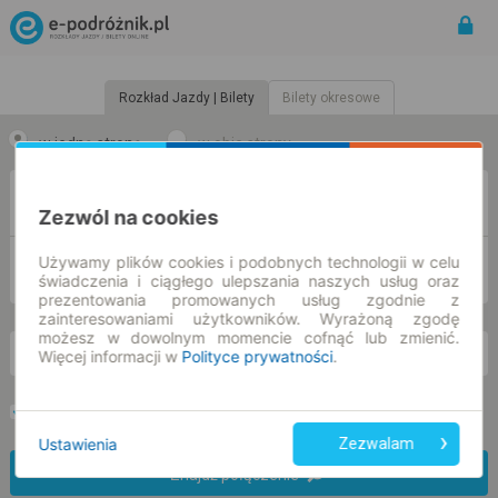
Rozkład Jazdy | Bilety
Bilety okresowe
w jedną stronę
w obie strony
Z
Zezwól na cookies
Używamy plików cookies i podobnych technologii w celu
DO
świadczenia i ciągłego ulepszania naszych usług oraz
prezentowania promowanych usług zgodnie z
zainteresowaniami użytkowników. Wyrażoną zgodę
możesz w dowolnym momencie cofnąć lub zmienić.
Więcej informacji w
Polityce prywatności
.
pt. 7 sie.
-- : --
Preferuj bez przesiadek
Tylko bilet online
Ustawienia
Zezwalam
Znajdź połączenie