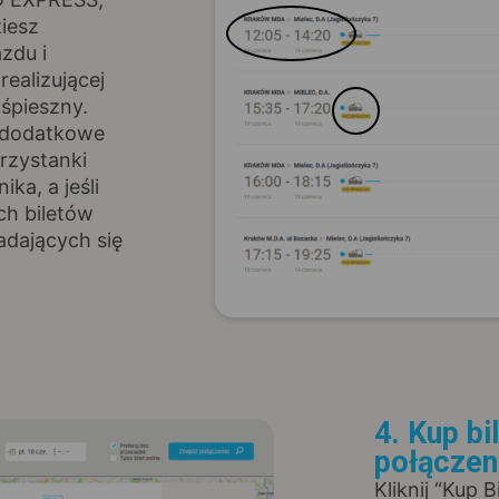
ziesz
zdu i
realizującej
ośpieszny.
z dodatkowe
rzystanki
ka, a jeśli
ch biletów
adających się
4. Kup bi
połączen
Kliknij “Kup 