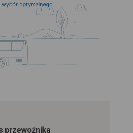
o wybór optymalnego
us przewoźnika