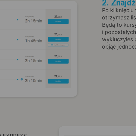
2. Znajd
Po kliknięciu
otrzymasz li
Będą to kur
i pozostałyc
wykluczyłeś 
objąć jednoc
D EXPRESS,