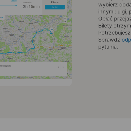
wybierz doda
innymi: ulgi
Opłać przeja
Bilety otrzy
Potrzebujesz
Sprawdź
odp
pytania.