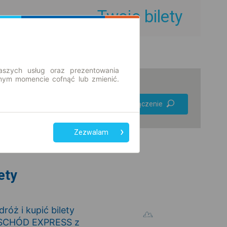
Twoje bilety
aszych usług oraz prezentowania
ym momencie cofnąć lub zmienić.
Preferuj bez
Znajdź połączenie
przesiadek
Tylko bilet online
Zezwalam
ety
óż i kupić bilety
WSCHÓD EXPRESS z