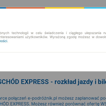
Rozkład Jazdy | Bilety
Bilety okresowe
nych technologii w celu świadczenia i ciągłego ulepszania n
interesowaniami użytkowników. Wyrażoną zgodę możesz w dowoln
ności
.
nd. 9 sie.
-- : --
CHÓD EXPRESS - rozkład jazdy i bil
rce połączeń e-podróżnik.pl możesz zaplanować podr
HÓD EXPRESS. Możesz również porównać ofertę 