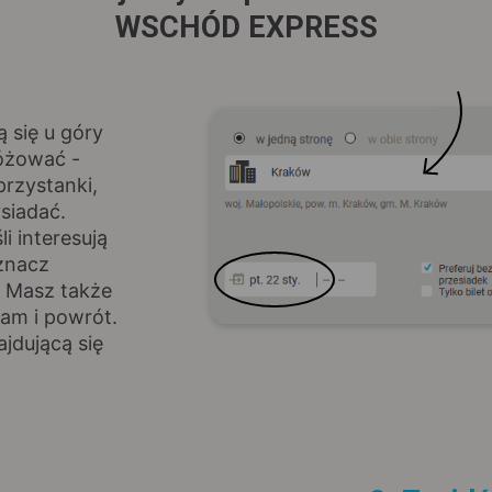
WSCHÓD EXPRESS
ą się u góry
różować -
rzystanki,
siadać.
i interesują
znacz
. Masz także
am i powrót.
jdującą się