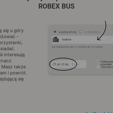
ROBEX BUS
ą się u góry
różować -
rzystanki,
siadać.
i interesują
znacz
. Masz także
am i powrót.
jdującą się