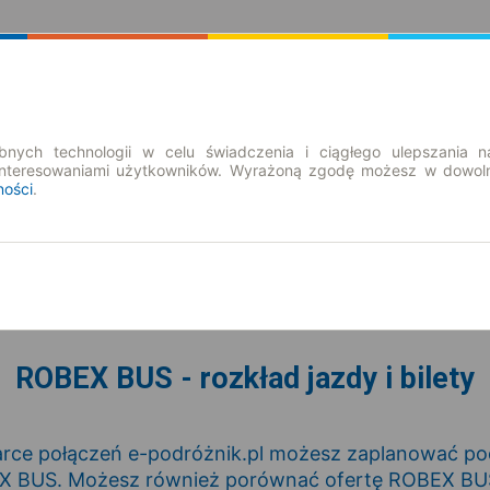
Rozkład Jazdy | Bilety
Bilety okresowe
nych technologii w celu świadczenia i ciągłego ulepszania n
interesowaniami użytkowników. Wyrażoną zgodę możesz w dowoln
ności
.
nd. 9 sie.
-- : --
ROBEX BUS - rozkład jazdy i bilety
rce połączeń e-podróżnik.pl możesz zaplanować podr
 BUS. Możesz również porównać ofertę ROBEX BUS