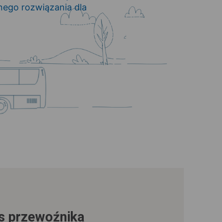
ego rozwiązania dla
us przewoźnika