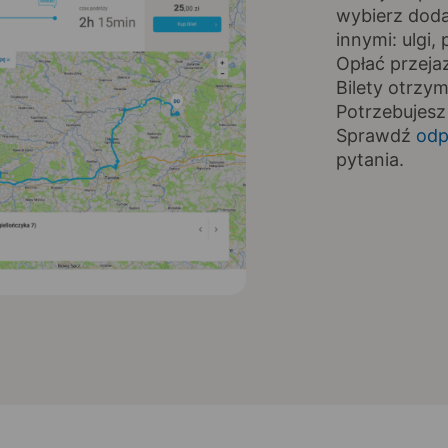
wybierz doda
innymi: ulgi
Opłać przeja
Bilety otrzy
Potrzebujesz
Sprawdź
odp
pytania.