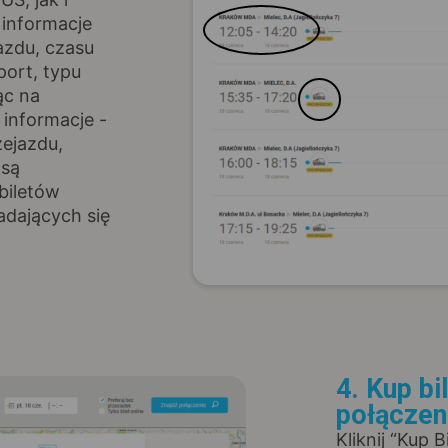
 informacje
azdu, czasu
port, typu
ąc na
informacje -
zejazdu,
 są
biletów
adających się
4. Kup bi
połączen
Kliknij “Kup 