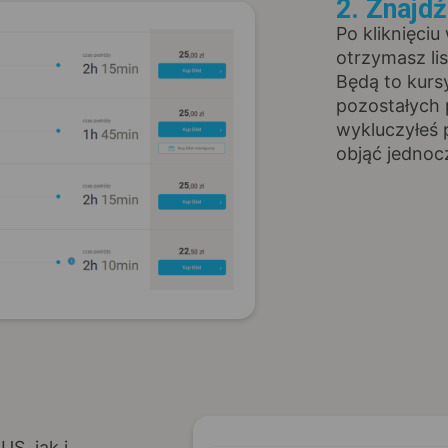
2. Znajd
Po kliknięciu
otrzymasz li
Będą to kurs
pozostałych 
wykluczyłeś 
objąć jednoc
S, jak i