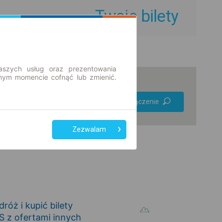
Twoje bilety
aszych usług oraz prezentowania
ym momencie cofnąć lub zmienić.
Preferuj bez
Znajdź połączenie
przesiadek
Tylko bilet online
Zezwalam
óż i kupić bilety
 z ofertami innych