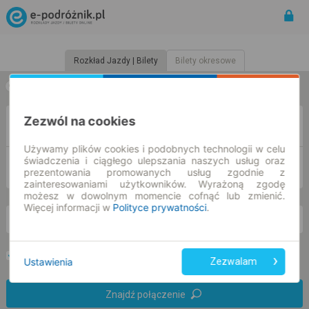
Rozkład Jazdy | Bilety
Bilety okresowe
w jedną stronę
w obie strony
Zezwól na cookies
Z
Używamy plików cookies i podobnych technologii w celu
świadczenia i ciągłego ulepszania naszych usług oraz
DO
prezentowania promowanych usług zgodnie z
zainteresowaniami użytkowników. Wyrażoną zgodę
możesz w dowolnym momencie cofnąć lub zmienić.
Więcej informacji w
Polityce prywatności
.
so. 8 sie.
-- : --
Preferuj bez przesiadek
Tylko bilet online
Ustawienia
Zezwalam
Znajdź połączenie