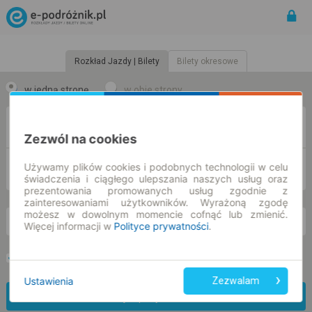
Rozkład Jazdy | Bilety
Bilety okresowe
w jedną stronę
w obie strony
Z
Zezwól na cookies
Używamy plików cookies i podobnych technologii w celu
DO
świadczenia i ciągłego ulepszania naszych usług oraz
prezentowania promowanych usług zgodnie z
zainteresowaniami użytkowników. Wyrażoną zgodę
możesz w dowolnym momencie cofnąć lub zmienić.
pt. 7 sie.
-- : --
Więcej informacji w
Polityce prywatności
.
Preferuj bez przesiadek
Tylko bilet online
Ustawienia
Zezwalam
Znajdź połączenie