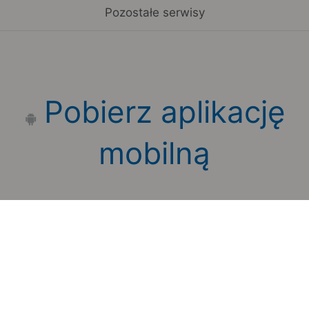
Pozostałe serwisy
Pobierz aplikację
mobilną
Zauważyłeś błąd na stronie?
Zgłoś to