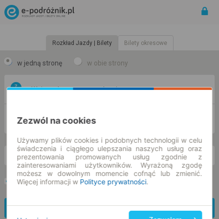
Rozkład Jazdy | Bilety
Bilety okresowe
w jedną stronę
w obie strony
Z
DO
Zezwól na cookies
Używamy plików cookies i podobnych technologii w celu
świadczenia i ciągłego ulepszania naszych usług oraz
prezentowania promowanych usług zgodnie z
so. 8 sie.
-- : --
zainteresowaniami użytkowników. Wyrażoną zgodę
możesz w dowolnym momencie cofnąć lub zmienić.
Więcej informacji w
Polityce prywatności
.
Preferuj bez przesiadek
Tylko bilet online
Znajdź połączenie