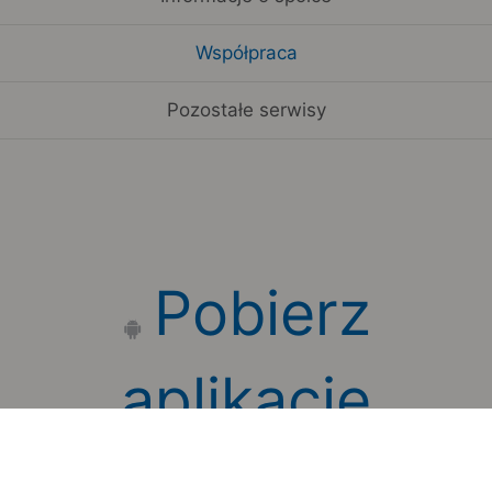
Współpraca
Pozostałe serwisy
Pobierz
aplikację
mobilną