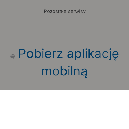
Pozostałe serwisy
Pobierz aplikację
mobilną
Zauważyłeś błąd na stronie?
Zgłoś to