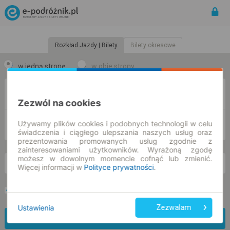
Rozkład Jazdy | Bilety
Bilety okresowe
w jedną stronę
w obie strony
Z
Zezwól na cookies
Używamy plików cookies i podobnych technologii w celu
DO
świadczenia i ciągłego ulepszania naszych usług oraz
prezentowania promowanych usług zgodnie z
zainteresowaniami użytkowników. Wyrażoną zgodę
możesz w dowolnym momencie cofnąć lub zmienić.
so. 8 sie.
-- : --
Więcej informacji w
Polityce prywatności
.
Preferuj bez przesiadek
Tylko bilet online
Ustawienia
Zezwalam
Znajdź połączenie