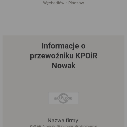
Węchadłów - Pińczów
Informacje o
przewoźniku KPOiR
Nowak
Nazwa firmy:
KPOiR Nowak Sławomir Probołowice