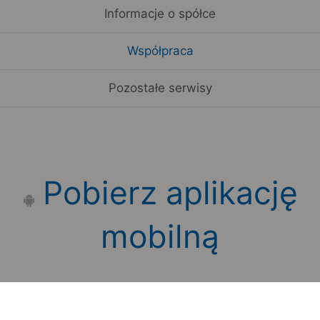
Informacje o spółce
Współpraca
Pozostałe serwisy
Pobierz aplikację
mobilną