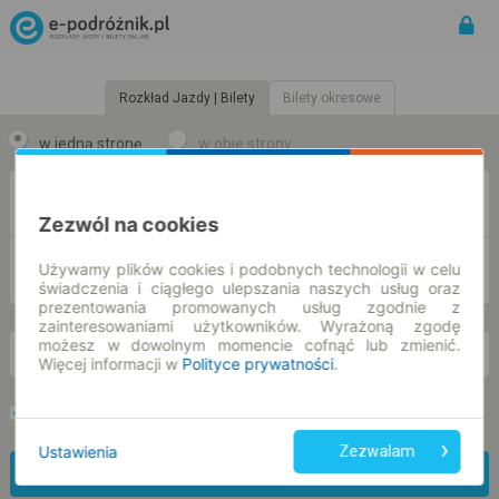
Rozkład Jazdy | Bilety
Bilety okresowe
w jedną stronę
w obie strony
Z
Zezwól na cookies
DO
Używamy plików cookies i podobnych technologii w celu
świadczenia i ciągłego ulepszania naszych usług oraz
prezentowania promowanych usług zgodnie z
zainteresowaniami użytkowników. Wyrażoną zgodę
możesz w dowolnym momencie cofnąć lub zmienić.
pn. 10 sie.
-- : --
Więcej informacji w
Polityce prywatności
.
Preferuj bez przesiadek
Tylko bilet online
Ustawienia
Zezwalam
Znajdź połączenie