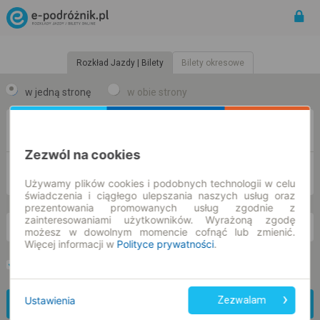
Rozkład Jazdy | Bilety
Bilety okresowe
w jedną stronę
w obie strony
Z
Zezwól na cookies
DO
Używamy plików cookies i podobnych technologii w celu
świadczenia i ciągłego ulepszania naszych usług oraz
prezentowania promowanych usług zgodnie z
zainteresowaniami użytkowników. Wyrażoną zgodę
nd. 9 sie.
-- : --
możesz w dowolnym momencie cofnąć lub zmienić.
Więcej informacji w
Polityce prywatności
.
Preferuj bez przesiadek
Tylko bilet online
Ustawienia
Zezwalam
Znajdź połączenie