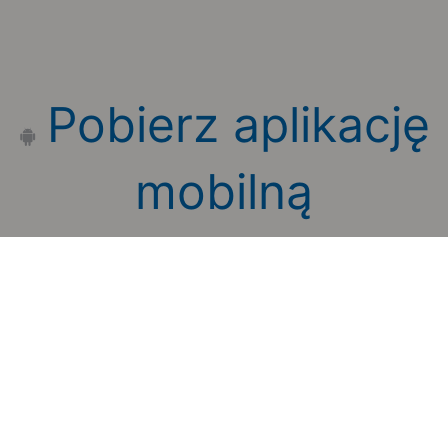
Pobierz aplikację
mobilną
Zauważyłeś błąd na stronie?
Zgłoś to
Copyright 2006-2026 by Teroplan S.A.