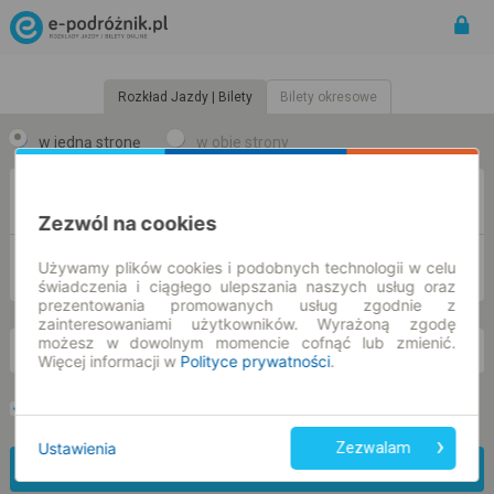
Rozkład Jazdy | Bilety
Bilety okresowe
w jedną stronę
w obie strony
Z
Zezwól na cookies
DO
Używamy plików cookies i podobnych technologii w celu
świadczenia i ciągłego ulepszania naszych usług oraz
prezentowania promowanych usług zgodnie z
zainteresowaniami użytkowników. Wyrażoną zgodę
możesz w dowolnym momencie cofnąć lub zmienić.
so. 8 sie.
-- : --
Więcej informacji w
Polityce prywatności
.
Preferuj bez przesiadek
Tylko bilet online
Ustawienia
Zezwalam
Znajdź połączenie