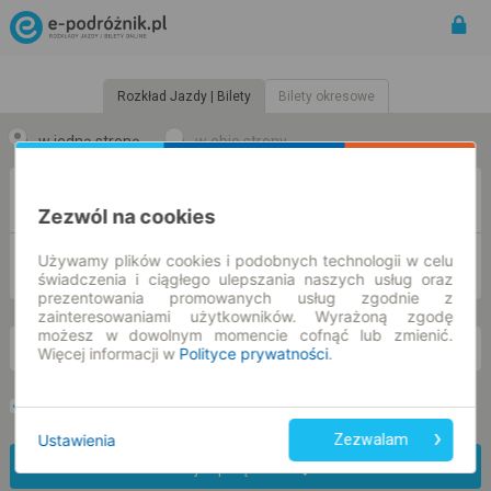
Rozkład Jazdy | Bilety
Bilety okresowe
w jedną stronę
w obie strony
Z
Zezwól na cookies
Używamy plików cookies i podobnych technologii w celu
DO
świadczenia i ciągłego ulepszania naszych usług oraz
prezentowania promowanych usług zgodnie z
zainteresowaniami użytkowników. Wyrażoną zgodę
możesz w dowolnym momencie cofnąć lub zmienić.
Więcej informacji w
Polityce prywatności
.
cz. 6 sie.
-- : --
Preferuj bez przesiadek
Tylko bilet online
Ustawienia
Zezwalam
Znajdź połączenie