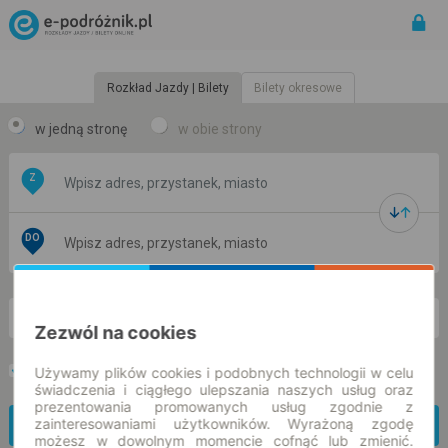
Rozkład Jazdy | Bilety
Bilety okresowe
w jedną stronę
w obie strony
Z
DO
nd. 9 sie.
-- : --
Zezwól na cookies
Preferuj bez przesiadek
Używamy plików cookies i podobnych technologii w celu
Tylko bilet online
świadczenia i ciągłego ulepszania naszych usług oraz
prezentowania promowanych usług zgodnie z
zainteresowaniami użytkowników. Wyrażoną zgodę
Znajdź połączenie
możesz w dowolnym momencie cofnąć lub zmienić.