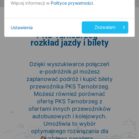
Więcej informacji w
Polityce prywatności
.
Ustawienia
Zezwalam
PKS Tarnobrzeg -
rozkład jazdy i bilety
Dzięki wyszukiwarce połączeń
e-podróżnik.pl możesz
zaplanować podróż i kupić bilety
przewoźnika PKS Tarnobrzeg.
Możesz również porównać
ofertę PKS Tarnobrzeg z
ofertami innych przewoźników
autobusowych i kolejowych.
Umożliwia to wybór
optymalnego rozwiązania dla
każdego pasażera.